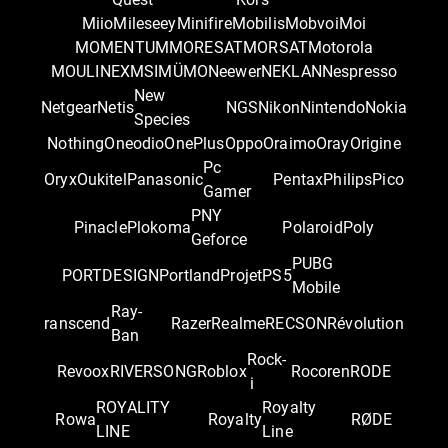
Miio
Mileseey
Minifire
Mobilis
Mobvoi
Moi
MOMENTUM
MORESAT
MORSAT
Motorola
MOULINEX
MSI
MÜMO
Neewer
NEKLAN
Nespresso
New
Netgear
Netis
NGS
Nikon
Nintendo
Nokia
Species
Nothing
Oneodio
OnePlus
Oppo
Oraimo
Oray
Origine
Pc
Oryx
Oukitel
Panasonic
Pentax
Philips
Pico
Gamer
PNY
Pinacle
Plokoma
Polaroid
Poly
Geforce
PUBG
PORTDESIGN
Portland
Projet
PS5
Mobile
Ray-
ranscend
Razer
Realme
RECSON
Révolution
Ban
Rock-
Revoox
RIVERSONG
Roblox
Rocoren
RODE
i
ROYALITY
Royalty
Rowa
Royalty
RØDE
LINE
Line