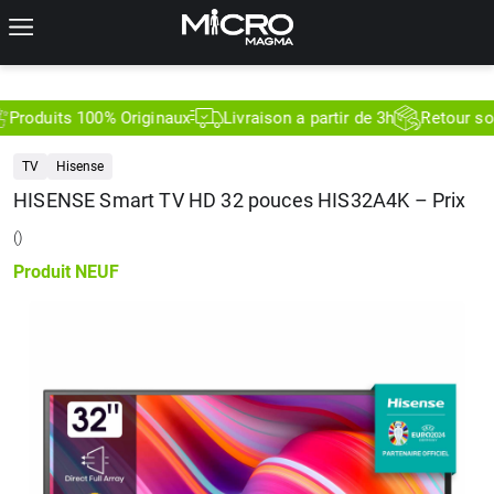
oduits 100% Originaux
Livraison a partir de 3h
Retour sous 
TV
Hisense
HISENSE Smart TV HD 32 pouces HIS32A4K – Prix
(
)
Produit
NEUF