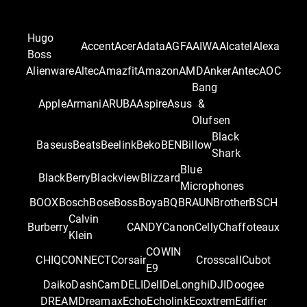
Hugo
Accent
Acer
Adata
AGFA
AIWA
Alcatel
Alexa
Boss
Alienware
Altec
Amazfit
Amazon
AMD
Anker
Antec
AOC
Bang
Apple
Armani
ARUBA
Aspire
Asus
&
Olufsen
Black
Baseus
Beats
Beelink
Beko
BEN
Billow
Shark
Blue
BlackBerry
Blackview
Blizzard
Microphones
BOOX
Bosch
Bose
Boss
Boya
BQ
BRAUN
Brother
BSCH
Calvin
Burberry
CANDY
Canon
Celly
Chaffoteaux
Klein
COWIN
CHIQ
CONNECT
Corsair
Crosscall
Cubot
E9
Daiko
DashCam
DELI
Dell
DeLonghi
DJI
Doogee
DREAM
Dreamax
Echo
Echolink
Ecoxtrem
Edifier