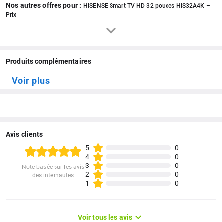
Nos autres offres pour :
HISENSE Smart TV HD 32 pouces HIS32A4K –
Prix
Produits complémentaires
Voir plus
Avis clients
5
0
4
0
3
0
Note basée sur les avis
2
0
des internautes
1
0
Voir tous les avis