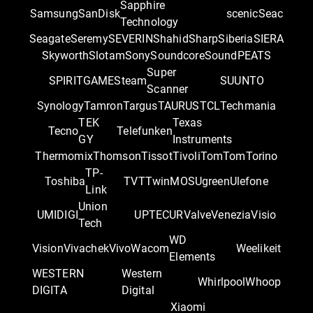
Sapphire
Samsung
SanDisk
scenic
Seac
Technology
Seagate
Seremy
SEVERIN
Shahid
Sharp
Siberia
SIERA
Skyworth
Slotam
Sony
Soundcore
SoundPEATS
Super
SPIRITGAME
Steam
SUUNTO
Scanner
Synology
Tamron
Targus
TAURUS
TCL
Techmania
TEK
Texas
Tecno
Telefunken
GY
Instruments
Thermomix
Thomson
Tissot
Tivoli
TomTom
Torino
TP-
Toshiba
TVT
TwinMOS
Ugreen
Ulefone
Link
Union
UMIDIGI
UPTEC
UR
Valve
Venezia
Visio
Tech
WD
Vision
Vivachek
Vivo
Wacom
Weelikeit
Elements
WESTERN
Western
Whirlpool
Whoop
DIGITA
Digital
Xiaomi