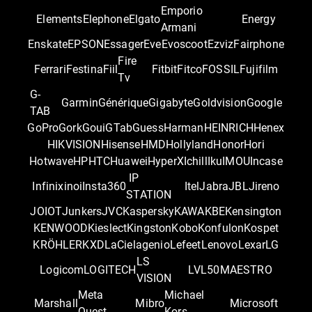
Emporio
Elements
Elephone
Elgato
Energy
Armani
Enskate
EPSON
Essager
Eve
Evoscoot
Ezviz
Fairphone
Fire
Ferrari
Festina
Fiil
Fitbit
Fitco
FOSSIL
Fujifilm
Tv
G-
Garmin
Générique
Gigabyte
Goldvision
Google
TAB
GoPro
Gork
Goui
GTab
Guess
Harman
HEINRICH
Henex
HIKVISION
Hisense
HMD
Hollyland
Honor
Hori
Hotwave
HP
HTC
Huawei
HyperX
Ichill
Iku
IMOU
Incase
IP
Infinix
inoi
Insta360
Itel
Jabra
JBL
Jireno
STATION
JOIOT
Junkers
JVC
Kaspersky
KAWA
KBE
Kensington
KENWOOD
Kieslect
Kingston
Kobo
Konfulon
Kospet
KRÖHLER
KXD
LaCie
lagenio
Lefeet
Lenovo
Lexar
LG
LS
Logicom
LOGITECH
LVL50
MAESTRO
VISION
Meta
Michael
Marshall
Mibro
Microsoft
Quest
Kors