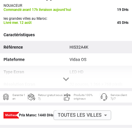
NOUACEUR
Commandé avant 17h livraison aujourd’hui
19
DHs
les grandes villes au Maroc:
Livré mer. 12 août
45 DHs
Caractéristiques
Référence
HIS32A4K
Plateforme
Vidaa OS
Type Ecran
LED HD
Résolution Ecran
32 pouces, 1 366 × 768 pixels
Garantie 1
Retour gratuit sous
Produits 100%
Service client
Connectiques
HDMI, USB
an
7j
originaux
7j/7
Réseaux sans fil
Wifi
TOUTES LES VILLES
Prix Maroc:
1440
DHs
Magasin d'applis
Netflix, YouTube intégrées