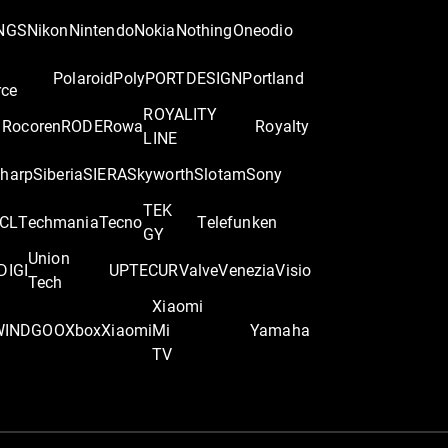
NGS
Nikon
Nintendo
Nokia
Nothing
Oneodio
Polaroid
Poly
PORTDESIGN
Portland
rce
ROYALITY
Rocoren
RODE
Rowa
Royalty
LINE
harp
Siberia
SIERA
Skyworth
Slotam
Sony
TEK
CL
Techmania
Tecno
Telefunken
GY
Union
DIGI
UPTEC
UR
Valve
Venezia
Visio
Tech
Xiaomi
WINDGOO
Xbox
Xiaomi
Mi
Yamaha
TV