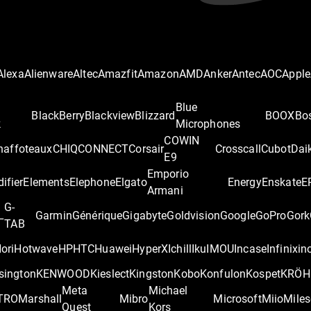
Alexa
Alienware
Altec
Amazfit
Amazon
AMD
Anker
Antec
AOC
Apple
Blue
BlackBerry
Blackview
Blizzard
BOOX
Bo
k
Microphones
COWIN
haffoteaux
CHIQ
CONNECT
Corsair
Crosscall
Cubot
Dai
E9
Emporio
difier
Elements
Elephone
Elgato
Energy
Enskate
E
Armani
G-
L
Garmin
Générique
Gigabyte
Goldvision
Google
GoPro
Gork
TAB
ori
Hotwave
HP
HTC
Huawei
HyperX
Ichill
Iku
IMOU
Incase
Infinix
in
sington
KENWOOD
Kieslect
Kingston
Kobo
Konfulon
Kospet
KRÖH
Meta
Michael
TRO
Marshall
Mibro
Microsoft
Miio
Miles
Quest
Kors