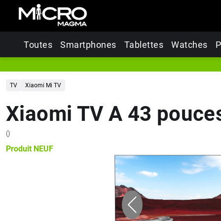
Toutes
Smartphones
Tablettes
Watches
P
TV
Xiaomi Mi TV
Xiaomi TV A 43 pouces
(
)
Produit
NEUF