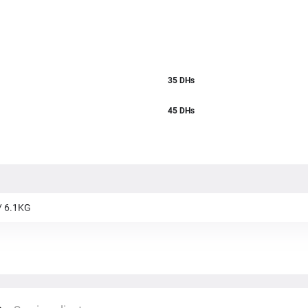
35
DHs
45 DHs
/ 6.1KG