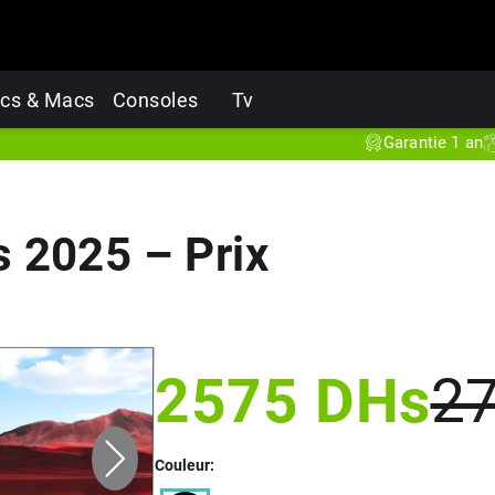
cs & Macs
Consoles
Tv
Garantie 1 an
Produi
 2025 – Prix
2575
DHs
2
Couleur: