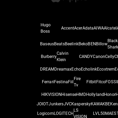
Hugo
Accent
Acer
Adata
AIWA
Alcatel
Boss
Black
Baseus
Beats
Beelink
Beko
BEN
Billow
Shar
Calvin
Burberry
CANDY
Canon
Celly
C
Klein
DREAM
Dreamax
Echo
Echolink
Ecoxtrem
E
Fire
Ferrari
Festina
Fiil
Fitbit
Fitco
FOSSI
Tv
HIKVISION
Hisense
HMD
Hollyland
Honor
H
JOIOT
Junkers
JVC
Kaspersky
KAWA
KBE
Ken
LS
Logicom
LOGITECH
LVL50
MAES
VISION