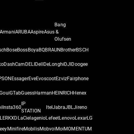
Bang
Armani
ARUBA
Aspire
Asus
&
Olufsen
sch
Bose
Boss
Boya
BQ
BRAUN
Brother
BSCH
ko
DashCam
DELI
Dell
DeLonghi
DJI
Doogee
PSON
Essager
Eve
Evoscoot
Ezviz
Fairphone
Goui
GTab
Guess
Harman
HEINRICH
Henex
IP
oi
Insta360
Itel
Jabra
JBL
Jireno
STATION
LER
KXD
LaCie
lagenio
Lefeet
Lenovo
Lexar
LG
eey
Minifire
Mobilis
Mobvoi
Moi
MOMENTUM