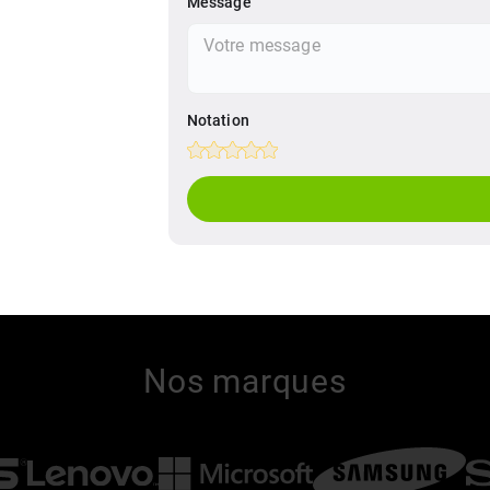
Message
Notation
Empty
1 Star
2 Stars
3 Stars
4 Stars
5 Stars
Nos marques