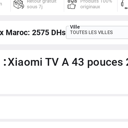
Retour gratuit
Produits 100%
n
sous 7j
originaux
8Go
3 x HDMI, USB, Ethernet, Jack 3.
Ville
ix Maroc:
2575
DHs
Bluetooth 5.0, Wi-Fi 2.4GHz/5GHz
TOUTES LES VILLES
Netflix, Amazon Prime Video and 
200-240V ~ 50/60Hz
 :
Xiaomi TV A 43 pouces 