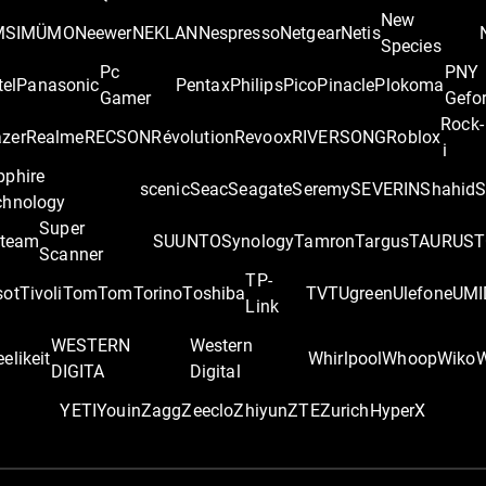
New
MSI
MÜMO
Neewer
NEKLAN
Nespresso
Netgear
Netis
Species
Pc
PNY
tel
Panasonic
Pentax
Philips
Pico
Pinacle
Plokoma
Gamer
Gefo
Rock-
zer
Realme
RECSON
Révolution
Revoox
RIVERSONG
Roblox
i
pphire
scenic
Seac
Seagate
Seremy
SEVERIN
Shahid
S
chnology
Super
team
SUUNTO
Synology
Tamron
Targus
TAURUS
T
Scanner
TP-
sot
Tivoli
TomTom
Torino
Toshiba
TVT
Ugreen
Ulefone
UMI
Link
WESTERN
Western
elikeit
Whirlpool
Whoop
Wiko
DIGITA
Digital
YETI
Youin
Zagg
Zeeclo
Zhiyun
ZTE
Zurich
‎HyperX