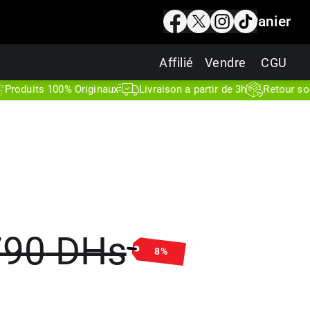
Panier
Affilié
Vendre
CGU
ts 100% Originaux
Livraison a partir de 3h
Retour sous 7 jou
790
DHs
8
%