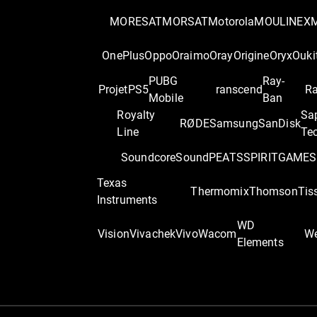
MORESAT
MORSAT
Motorola
MOULINEX
OnePlus
Oppo
Oraimo
Oray
Origine
Oryx
Ouki
PUBG
Ray-
Projet
PS5
ranscend
Ra
Mobile
Ban
Royalty
Sa
RØDE
Samsung
SanDisk
Line
Te
Soundcore
SoundPEATS
SPIRITGAME
S
Texas
Thermomix
Thomson
Tis
Instruments
WD
Vision
Vivachek
Vivo
Wacom
We
Elements