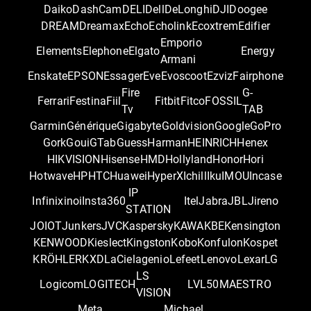
Daiko
DashCam
DELI
Dell
DeLonghi
DJI
Doogee
DREAM
Dreamax
Echo
Echolink
Ecoxtrem
Edifier
Emporio
Elements
Elephone
Elgato
Energy
Armani
Enskate
EPSON
Essager
Eve
Evoscoot
Ezviz
Fairphone
Fire
G-
Ferrari
Festina
Fiil
Fitbit
Fitco
FOSSIL
Tv
TAB
Garmin
Générique
Gigabyte
Goldvision
Google
GoPro
Gork
Goui
GTab
Guess
Harman
HEINRICH
Henex
HIKVISION
Hisense
HMD
Hollyland
Honor
Hori
Hotwave
HP
HTC
Huawei
HyperX
Ichill
Iku
IMOU
Incase
IP
Infinix
inoi
Insta360
Itel
Jabra
JBL
Jireno
STATION
JOIOT
Junkers
JVC
Kaspersky
KAWA
KBE
Kensington
KENWOOD
Kieslect
Kingston
Kobo
Konfulon
Kospet
KRÖHLER
KXD
LaCie
lagenio
Lefeet
Lenovo
Lexar
LG
LS
Logicom
LOGITECH
LVL50
MAESTRO
VISION
Meta
Michael