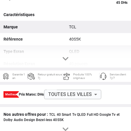
45 DHs
Caractéristiques
Marque
TCL
Référence
40S5K
Type Ecran
QLED
Résolution Ecran
40 pouces
Garantie 1
Retour gratuit sous
Produits 100%
Service client
Dimensions / Poids
892 x 507 x 77 mm
an
7j
originaux
7j/7
Connectiques
HDMI, USB
TOUTES LES VILLES
Prix Maroc:
DHs
Réseaux sans fil
Wi-Fi, Bluetooth
Nos autres offres pour :
TCL 40 Smart Tv QLED Full HD Google Tv et
Dolby Audio Design Bezel-less 40S5K