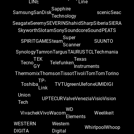
LINE
Line
Sapphire
Samsung
SanDisk
scenic
Seac
Technology
Seagate
Seremy
SEVERIN
Shahid
Sharp
Siberia
SIERA
Skyworth
Slotam
Sony
Soundcore
SoundPEATS
Super
SPIRITGAME
Steam
SUUNTO
Scanner
Synology
Tamron
Targus
TAURUS
TCL
Techmania
TEK
Texas
Tecno
Telefunken
GY
Instruments
Thermomix
Thomson
Tissot
Tivoli
TomTom
Torino
TP-
Toshiba
TVT
Ugreen
Ulefone
UMIDIGI
Link
Union
UPTEC
UR
Valve
Venezia
Visio
Vision
Tech
WD
Vivachek
Vivo
Wacom
Weelikeit
Elements
WESTERN
Western
Whirlpool
Whoop
DIGITA
Digital