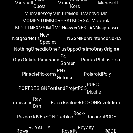
Marshall
Mibro
Microsoft
Quest
Kors
Miio
Mileseey
Minifire
Mobilis
Mobvoi
Moi
MOMENTUM
MORESAT
MORSAT
Motorola
MOULINEX
MSI
MÜMO
Neewer
NEKLAN
Nespresso
New
Netgear
Netis
NGS
Nikon
Nintendo
Nokia
Species
Nothing
Oneodio
OnePlus
Oppo
Oraimo
Oray
Origine
Pc
Oryx
Oukitel
Panasonic
Pentax
Philips
Pico
Gamer
PNY
Pinacle
Plokoma
Polaroid
Poly
Geforce
PUBG
PORTDESIGN
Portland
Projet
PS5
Mobile
Ray-
ranscend
Razer
Realme
RECSON
Révolution
Ban
Rock-
Revoox
RIVERSONG
Roblox
Rocoren
RODE
i
ROYALITY
Royalty
Rowa
Royalty
RØDE