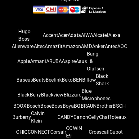
Hugo
Accent
Acer
Adata
AIWA
Alcatel
Alexa
Boss
Alienware
Altec
Amazfit
Amazon
AMD
Anker
Antec
AOC
Bang
Apple
Armani
ARUBA
Aspire
Asus
&
Olufsen
Black
Baseus
Beats
Beelink
Beko
BEN
Billow
Shark
Blue
BlackBerry
Blackview
Blizzard
Microphones
BOOX
Bosch
Bose
Boss
Boya
BQ
BRAUN
Brother
BSCH
Calvin
Burberry
CANDY
Canon
Celly
Chaffoteaux
Klein
COWIN
CHIQ
CONNECT
Corsair
Crosscall
Cubot
E9