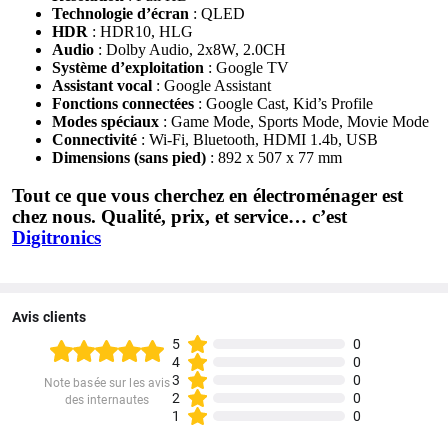
Technologie d’écran
: QLED
HDR
: HDR10, HLG
Audio
: Dolby Audio, 2x8W, 2.0CH
Système d’exploitation
: Google TV
Assistant vocal
: Google Assistant
Fonctions connectées
: Google Cast, Kid’s Profile
Modes spéciaux
: Game Mode, Sports Mode, Movie Mode
Connectivité
: Wi-Fi, Bluetooth, HDMI 1.4b, USB
Dimensions (sans pied)
: 892 x 507 x 77 mm
Tout ce que vous cherchez en électroménager est
chez nous. Qualité, prix, et service… c’est
Digitronics
Avis clients
5
0
4
0
3
0
Note basée sur les avis
2
0
des internautes
1
0