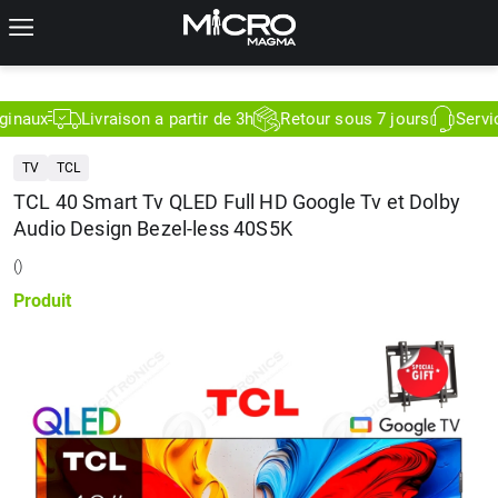
son a partir de 3h
Retour sous 7 jours
Service Client 7j/7
TV
TCL
TCL 40 Smart Tv QLED Full HD Google Tv et Dolby
Audio Design Bezel-less 40S5K
(
)
Produit