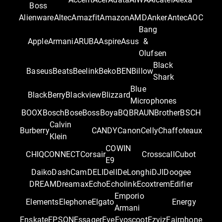
Boss
Alienware
Altec
Amazfit
Amazon
AMD
Anker
Antec
AOC
Bang
Apple
Armani
ARUBA
Aspire
Asus
&
Olufsen
Black
Baseus
Beats
Beelink
Beko
BEN
Billow
Shark
Blue
BlackBerry
Blackview
Blizzard
Microphones
BOOX
Bosch
Bose
Boss
Boya
BQ
BRAUN
Brother
BSCH
Calvin
Burberry
CANDY
Canon
Celly
Chaffoteaux
Klein
COWIN
CHIQ
CONNECT
Corsair
Crosscall
Cubot
E9
Daiko
DashCam
DELI
Dell
DeLonghi
DJI
Doogee
DREAM
Dreamax
Echo
Echolink
Ecoxtrem
Edifier
Emporio
Elements
Elephone
Elgato
Energy
Armani
Enskate
EPSON
Essager
Eve
Evoscoot
Ezviz
Fairphone