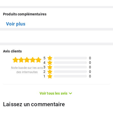
Produits complémentaires
Voir plus
Avis clients
5
0
4
0
3
0
Note basée sur les avis
2
0
des internautes
1
0
Voir tous les avis
Laissez un commentaire