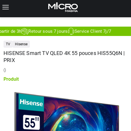
ir de 3h
Retour sous 7 jours
Service Client 7j/7
TV
Hisense
HISENSE Smart TV QLED 4K 55 pouces HIS55Q6N |
PRIX
(
)
Produit