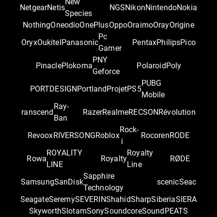
New
Netgear
Netis
NGS
Nikon
Nintendo
Nokia
Species
Nothing
Oneodio
OnePlus
Oppo
Oraimo
Oray
Origine
Pc
Oryx
Oukitel
Panasonic
Pentax
Philips
Pico
Gamer
PNY
Pinacle
Plokoma
Polaroid
Poly
Geforce
PUBG
PORTDESIGN
Portland
Projet
PS5
Mobile
Ray-
ranscend
Razer
Realme
RECSON
Révolution
Ban
Rock-
Revoox
RIVERSONG
Roblox
Rocoren
RODE
i
ROYALITY
Royalty
Rowa
Royalty
RØDE
LINE
Line
Sapphire
Samsung
SanDisk
scenic
Seac
Technology
Seagate
Seremy
SEVERIN
Shahid
Sharp
Siberia
SIERA
Skyworth
Slotam
Sony
Soundcore
SoundPEATS