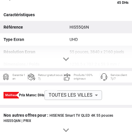
45 DHs
Caractéristiques
Référence
HIS55Q6N
Type Ecran
UHD
Résolution Ecran
55 pouces, 3840 x 2160 pixels
Dimensions / Poids
1230.5 x 707.2 x 59.9 mm /
13.9 kg
Garantie 1
Retour gratuit sous
Produits 100%
Service client
an
7j
originaux
7j/7
Processeur
Processeur Crystal 4K
Connectiques
3x HDMI, USB
TOUTES LES VILLES
Prix Maroc:
DHs
Réseaux sans fil
Wi-Fi 5, Bluetooth 4.2, Ethernet
Nos autres offres pour :
HISENSE Smart TV QLED 4K 55 pouces
HIS55Q6N | PRIX