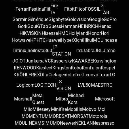
Fire
G-
Ferrari
Festina
Fiil
Fitbit
Fitco
FOSSIL
Tv
TAB
Garmin
Générique
Gigabyte
Goldvision
Google
GoPro
Gork
Goui
GTab
Guess
Harman
HEINRICH
Henex
HIKVISION
Hisense
HMD
Hollyland
Honor
Hori
Hotwave
HP
HTC
Huawei
HyperX
Ichill
Iku
IMOU
Incase
IP
Infinix
inoi
Insta360
Itel
Jabra
JBL
Jireno
STATION
JOIOT
Junkers
JVC
Kaspersky
KAWA
KBE
Kensington
KENWOOD
Kieslect
Kingston
Kobo
Konfulon
Kospet
KRÖHLER
KXD
LaCie
lagenio
Lefeet
Lenovo
Lexar
LG
LS
Logicom
LOGITECH
LVL50
MAESTRO
VISION
Meta
Michael
Marshall
Mibro
Microsoft
Quest
Kors
Miio
Mileseey
Minifire
Mobilis
Mobvoi
Moi
MOMENTUM
MORESAT
MORSAT
Motorola
MOULINEX
MSI
MÜMO
Neewer
NEKLAN
Nespresso