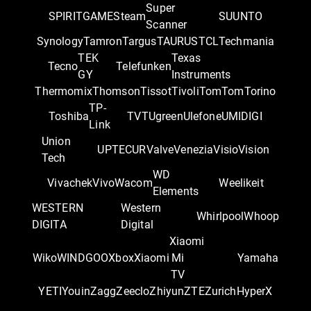
Super
SPIRITGAME
Steam
SUUNTO
Scanner
Synology
Tamron
Targus
TAURUS
TCL
Techmania
TEK
Texas
Tecno
Telefunken
GY
Instruments
Thermomix
Thomson
Tissot
Tivoli
TomTom
Torino
TP-
Toshiba
TVT
Ugreen
Ulefone
UMIDIGI
Link
Union
UPTEC
UR
Valve
Venezia
Visio
Vision
Tech
WD
Vivachek
Vivo
Wacom
Weelikeit
Elements
WESTERN
Western
Whirlpool
Whoop
DIGITA
Digital
Xiaomi
Wiko
WINDGOO
Xbox
Xiaomi
Mi
Yamaha
TV
YETI
Youin
Zagg
Zeeclo
Zhiyun
ZTE
Zurich
‎HyperX