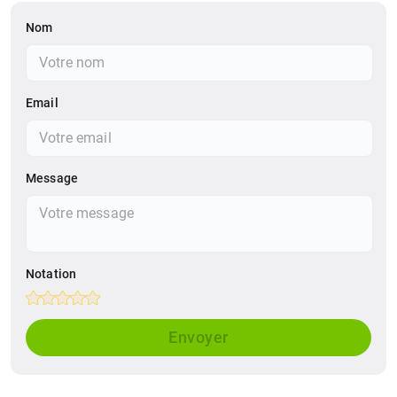
Nom
Email
Message
Notation
Empty
1 Star
2 Stars
3 Stars
4 Stars
5 Stars
Envoyer