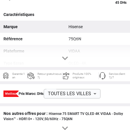
45 DHs
Caractéristiques
Marque
Hisense
Référence
75Q6N
Plateforme
VIDAA
Type Ecran
QLED - 4K
Garantie 1
Retour gratuit sous
Produits 100%
Service client
Résolution Ecran
75 pouces,
an
7j
originaux
7j/7
Connectiques
HDMI, USB
TOUTES LES VILLES
Prix Maroc:
DHs
Réseaux sans fil
Wifi, Bluetooth
Couleurs
Noir
Nos autres offres pour :
Hisense 75 SMART TV QLED 4K VIDAA - Dolby
Vision™ - HDR10+ - 120V,50/60Hz - 75Q6N