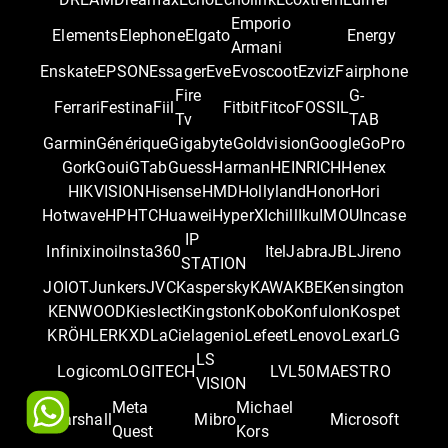
Emporio
Elements
Elephone
Elgato
Energy
Armani
Enskate
EPSON
Essager
Eve
Evoscoot
Ezviz
Fairphone
Fire
G-
Ferrari
Festina
Fiil
Fitbit
Fitco
FOSSIL
Tv
TAB
Garmin
Générique
Gigabyte
Goldvision
Google
GoPro
Gork
Goui
GTab
Guess
Harman
HEINRICH
Henex
HIKVISION
Hisense
HMD
Hollyland
Honor
Hori
Hotwave
HP
HTC
Huawei
HyperX
Ichill
Iku
IMOU
Incase
IP
Infinix
inoi
Insta360
Itel
Jabra
JBL
Jireno
STATION
JOIOT
Junkers
JVC
Kaspersky
KAWA
KBE
Kensington
KENWOOD
Kieslect
Kingston
Kobo
Konfulon
Kospet
KRÖHLER
KXD
LaCie
lagenio
Lefeet
Lenovo
Lexar
LG
LS
Logicom
LOGITECH
LVL50
MAESTRO
VISION
Meta
Michael
Marshall
Mibro
Microsoft
Quest
Kors