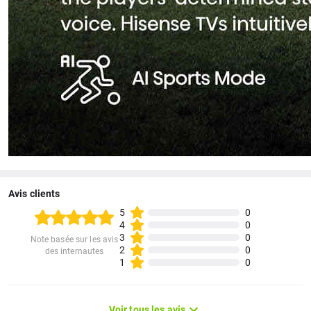
Avis clients
5
0
4
0
3
0
Note basée sur les avis
2
0
des internautes
1
0
Voir tous les avis