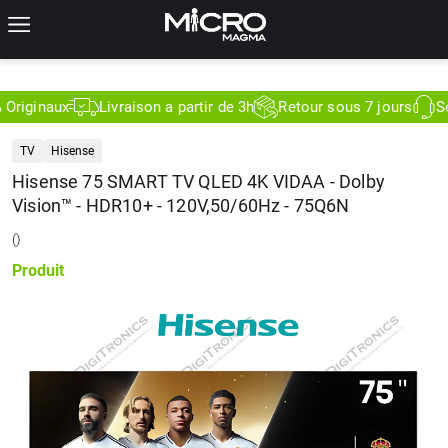
son a partir de 3h
Retour sous 7 jours
Service Client 7j/7
TV
Hisense
Hisense 75 SMART TV QLED 4K VIDAA - Dolby
Vision™ - HDR10+ - 120V,50/60Hz - 75Q6N
(
)
Produit