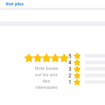
Voir plus
Batterie / Autonomie
Lecteur d'empreintes
Carte Graphique
Gyroscope / Accéleromètre
Capteurs
Recharge rapide
5
4
Note basée
3
sur les avis
2
des
1
internautes