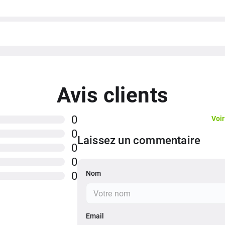
Li-Ion 6500 mAh
Oui
Mali-G720 MC8
Oui
Avis clients
proximité, compass
100W PPS, PD3.0, 100% en 48 min
0
Voir
0
Laissez un commentaire
0
0
Nom
0
Email