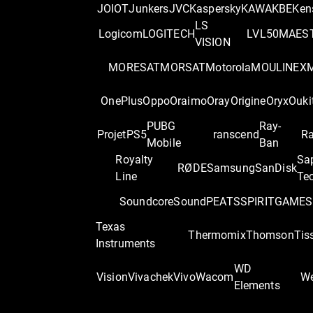
JOIOT
Junkers
JVC
Kaspersky
KAWA
KBE
Ken
LS
Logicom
LOGITECH
LVL50
MAES
VISION
MORESAT
MORSAT
Motorola
MOULINEX
OnePlus
Oppo
Oraimo
Oray
Origine
Oryx
Ouki
PUBG
Ray-
Projet
PS5
ranscend
Ra
Mobile
Ban
Royalty
Sa
RØDE
Samsung
SanDisk
Line
Te
Soundcore
SoundPEATS
SPIRITGAME
S
Texas
Thermomix
Thomson
Tis
Instruments
WD
Vision
Vivachek
Vivo
Wacom
We
Elements