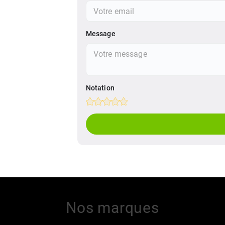
Message
Notation
Empty
1 Star
2 Stars
3 Stars
4 Stars
5 Stars
Nos marques