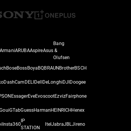
Bang
Armani
ARUBA
Aspire
Asus
&
Olufsen
sch
Bose
Boss
Boya
BQ
BRAUN
Brother
BSCH
ko
DashCam
DELI
Dell
DeLonghi
DJI
Doogee
PSON
Essager
Eve
Evoscoot
Ezviz
Fairphone
Goui
GTab
Guess
Harman
HEINRICH
Henex
IP
oi
Insta360
Itel
Jabra
JBL
Jireno
STATION