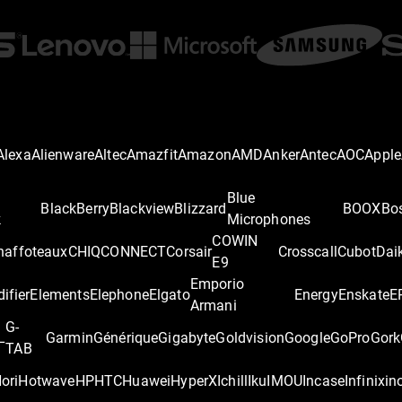
Alexa
Alienware
Altec
Amazfit
Amazon
AMD
Anker
Antec
AOC
Apple
Blue
BlackBerry
Blackview
Blizzard
BOOX
Bo
k
Microphones
COWIN
haffoteaux
CHIQ
CONNECT
Corsair
Crosscall
Cubot
Dai
E9
Emporio
difier
Elements
Elephone
Elgato
Energy
Enskate
E
Armani
G-
L
Garmin
Générique
Gigabyte
Goldvision
Google
GoPro
Gork
TAB
ori
Hotwave
HP
HTC
Huawei
HyperX
Ichill
Iku
IMOU
Incase
Infinix
in