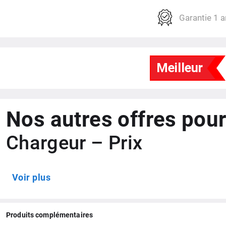
Processeur
Garantie 1 a
Fréquence
Mémoire RAM
Stockage / Extensible
Connectiques
Réseaux sans fil
Nos autres offres pour
Puce GPS intégrée
Chargeur – Prix
Capteur photo (au dos)
Capture vidéo
Voir plus
Définition Camera frontale
Magasin d'applis
Produits complémentaires