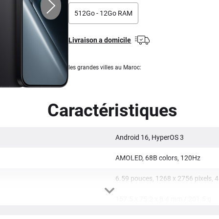
512Go - 12Go RAM
Livraison a domicile
les grandes villes au Maroc:
Caractéristiques
Android 16, HyperOS 3
AMOLED, 68B colors, 120Hz
6.59 pouces, 1268 x 2756 pixels, 4
157.5 x 75.2 x 8.4 mm / 201.5 g