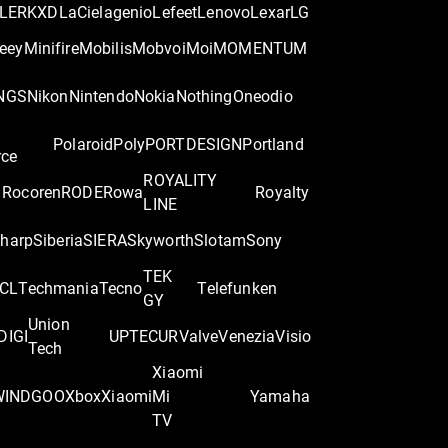
LER
KXD
LaCie
lagenio
Lefeet
Lenovo
Lexar
LG
eey
Minifire
Mobilis
Mobvoi
Moi
MOMENTUM
NGS
Nikon
Nintendo
Nokia
Nothing
Oneodio
Polaroid
Poly
PORTDESIGN
Portland
rce
ROYALITY
Rocoren
RODE
Rowa
Royalty
LINE
harp
Siberia
SIERA
Skyworth
Slotam
Sony
TEK
CL
Techmania
Tecno
Telefunken
GY
Union
DIGI
UPTEC
UR
Valve
Venezia
Visio
Tech
Xiaomi
WINDGOO
Xbox
Xiaomi
Mi
Yamaha
TV