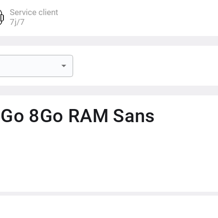
 nm)
Service client
7j/7
5 & 3x3.2 GHz Cortex-A725 & 4x2.2 GHz Cortex-A725)
c, 3G, 4G, 5G
6Go 8Go RAM Sans
, 0.8µm, PDAF, OIS / 8 MP, f/2.2, 15mm (ultrawide), 1/4.0", 1.12µm
40/960fps, gyro-EIS, HDR10+