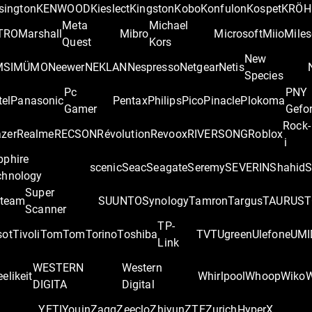
sington
KENWOOD
Kieslect
Kingston
Kobo
Konfulon
Kospet
KRÖH
Meta
Michael
TRO
Marshall
Mibro
Microsoft
Miio
Miles
Quest
Kors
New
MSI
MÜMO
Neewer
NEKLAN
Nespresso
Netgear
Netis
Species
Pc
PNY
tel
Panasonic
Pentax
Philips
Pico
Pinacle
Plokoma
Gamer
Gefo
Rock-
zer
Realme
RECSON
Révolution
Revoox
RIVERSONG
Roblox
i
pphire
scenic
Seac
Seagate
Seremy
SEVERIN
Shahid
S
chnology
Super
team
SUUNTO
Synology
Tamron
Targus
TAURUS
T
Scanner
TP-
sot
Tivoli
TomTom
Torino
Toshiba
TVT
Ugreen
Ulefone
UMI
Link
WESTERN
Western
elikeit
Whirlpool
Whoop
Wiko
DIGITA
Digital
YETI
Youin
Zagg
Zeeclo
Zhiyun
ZTE
Zurich
‎HyperX