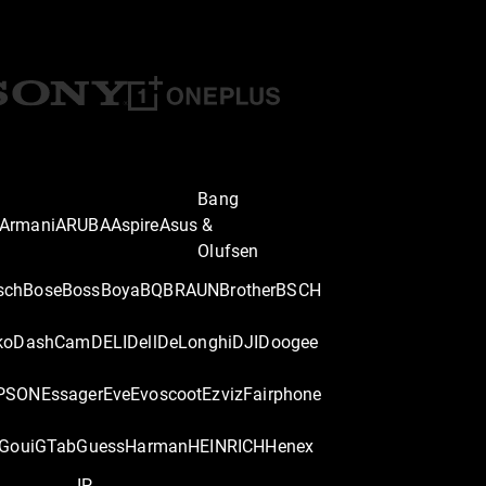
Bang
Armani
ARUBA
Aspire
Asus
&
Olufsen
sch
Bose
Boss
Boya
BQ
BRAUN
Brother
BSCH
ko
DashCam
DELI
Dell
DeLonghi
DJI
Doogee
PSON
Essager
Eve
Evoscoot
Ezviz
Fairphone
Goui
GTab
Guess
Harman
HEINRICH
Henex
IP