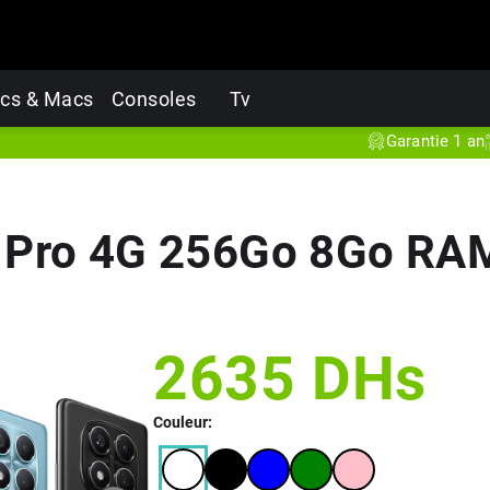
cs & Macs
Consoles
Tv
Garantie 1 an
Produ
 Pro 4G 256Go 8Go RAM
2635
DHs
Couleur: