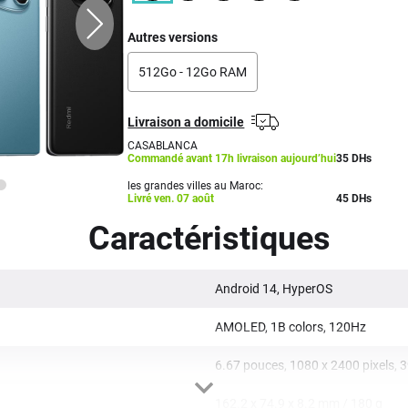
Autres versions
512Go - 12Go RAM
Livraison a domicile
CASABLANCA
Commandé avant 17h livraison aujourd’hui
35
DHs
les grandes villes au Maroc:
Livré ven. 07 août
45 DHs
Caractéristiques
Android 14, HyperOS
AMOLED, 1B colors, 120Hz
6.67 pouces, 1080 x 2400 pixels, 3
162.2 x 74.9 x 8.2 mm / 180 g