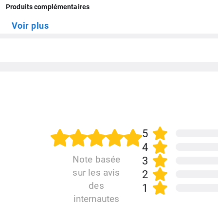
Produits complémentaires
Magasin d'applis
Voir plus
Batterie / Autonomie
Lecteur d'empreintes
Carte Graphique
Gyroscope / Accéleromètre
Capteurs
5
Recharge rapide
4
Note basée
3
sur les avis
2
des
1
internautes