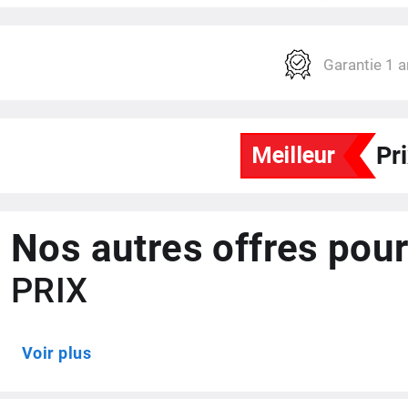
Processeur
Garantie 1 a
Fréquence
Mémoire RAM
Stockage / Extensible
Pr
Connectiques
Réseaux sans fil
Nos autres offres pour
Puce GPS intégrée
PRIX
Capteur photo (au dos)
Voir plus
Capture vidéo
Définition Camera frontale