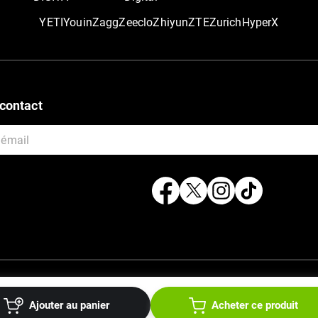
YETI
Youin
Zagg
Zeeclo
Zhiyun
ZTE
Zurich
‎HyperX
contact
Copyright ©
2026
Micromagma Maroc . All Rights Reserved.
Ajouter au panier
Acheter ce produit