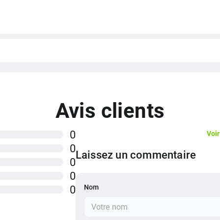
Google Store
5500 mAh
Oui
Mali-G57 MC2
Oui
Avis clients
proximité, gyro, compass
0
Voir
45W
0
Laissez un commentaire
0
0
Nom
0