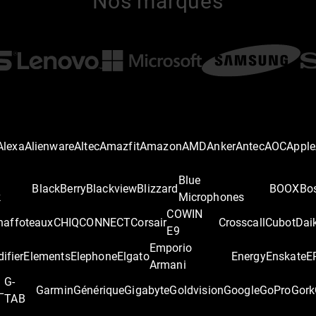
Nos marques
Alexa
Alienware
Altec
Amazfit
Amazon
AMD
Anker
Antec
AOC
Apple
Blue
BlackBerry
Blackview
Blizzard
BOOX
Bo
k
Microphones
COWIN
haffoteaux
CHIQ
CONNECT
Corsair
Crosscall
Cubot
Dai
E9
Emporio
difier
Elements
Elephone
Elgato
Energy
Enskate
E
Armani
G-
L
Garmin
Générique
Gigabyte
Goldvision
Google
GoPro
Gork
TAB