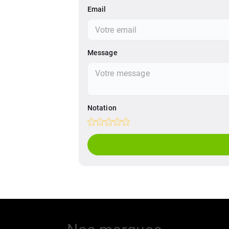
Email
Message
Notation
Empty
1 Star
2 Stars
3 Stars
4 Stars
5 Stars