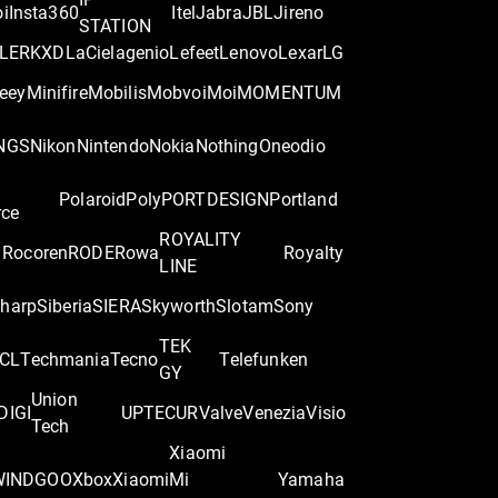
oi
Insta360
Itel
Jabra
JBL
Jireno
STATION
LER
KXD
LaCie
lagenio
Lefeet
Lenovo
Lexar
LG
eey
Minifire
Mobilis
Mobvoi
Moi
MOMENTUM
NGS
Nikon
Nintendo
Nokia
Nothing
Oneodio
Polaroid
Poly
PORTDESIGN
Portland
rce
ROYALITY
Rocoren
RODE
Rowa
Royalty
LINE
harp
Siberia
SIERA
Skyworth
Slotam
Sony
TEK
CL
Techmania
Tecno
Telefunken
GY
Union
DIGI
UPTEC
UR
Valve
Venezia
Visio
Tech
Xiaomi
WINDGOO
Xbox
Xiaomi
Mi
Yamaha