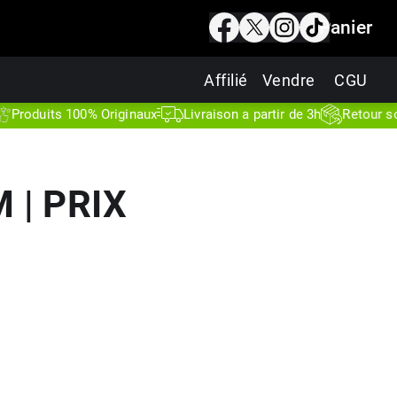
Panier
Affilié
Vendre
CGU
its 100% Originaux
Livraison a partir de 3h
Retour sous 7 jo
 | PRIX