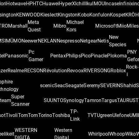
ori
Hotwave
HP
HTC
Huawei
HyperX
Ichill
Iku
IMOU
Incase
Infinix
in
sington
KENWOOD
Kieslect
Kingston
Kobo
Konfulon
Kospet
KRÖH
Meta
Michael
TRO
Marshall
Mibro
Microsoft
Miio
Miles
Quest
Kors
New
MSI
MÜMO
Neewer
NEKLAN
Nespresso
Netgear
Netis
Species
Pc
PNY
tel
Panasonic
Pentax
Philips
Pico
Pinacle
Plokoma
Gamer
Gefo
Rock-
zer
Realme
RECSON
Révolution
Revoox
RIVERSONG
Roblox
i
pphire
scenic
Seac
Seagate
Seremy
SEVERIN
Shahid
S
chnology
Super
team
SUUNTO
Synology
Tamron
Targus
TAURUS
T
Scanner
TP-
sot
Tivoli
TomTom
Torino
Toshiba
TVT
Ugreen
Ulefone
UMI
Link
WESTERN
Western
elikeit
Whirlpool
Whoop
Wiko
DIGITA
Digital