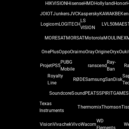
HIKVISION
Hisense
HMD
Hollyland
Honor
H
JOIOT
Junkers
JVC
Kaspersky
KAWA
KBE
Ken
LS
Logicom
LOGITECH
LVL50
MAES
VISION
MORESAT
MORSAT
Motorola
MOULINEX
OnePlus
Oppo
Oraimo
Oray
Origine
Oryx
Ouki
PUBG
Ray-
Projet
PS5
ranscend
Ra
Mobile
Ban
Royalty
Sa
RØDE
Samsung
SanDisk
Line
Te
Soundcore
SoundPEATS
SPIRITGAME
S
Texas
Thermomix
Thomson
Tis
Instruments
WD
Vision
Vivachek
Vivo
Wacom
We
Elements