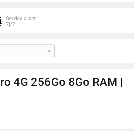
Service client
7j/7
 & 6x2.0 GHz Cortex-A55)
ano-SIM
, 4G, Nfc
Pro 4G 256Go 8Go RAM |
, 0.56µm, multi-directional PDAF, OIS / 8 MP, f/2.2, 15mm, 120˚
f/2.4, (macro)