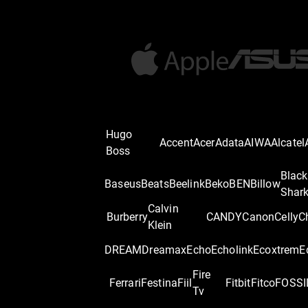
Hugo
Accent
Acer
Adata
AIWA
Alcatel
Boss
Black
Baseus
Beats
Beelink
Beko
BEN
Billow
Shar
Calvin
Burberry
CANDY
Canon
Celly
C
Klein
DREAM
Dreamax
Echo
Echolink
Ecoxtrem
E
Fire
Ferrari
Festina
Fiil
Fitbit
Fitco
FOSSI
Tv