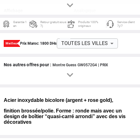
Affichage
Analogique
Garantie 1
Retour gratuit sous
Produits 100%
Service client
Diamètre Boitier
42 mm
an
7j
originaux
7j/7
Reference
GW0572G4
TOUTES LES VILLES
Prix Maroc:
1800
DHs
Nos autres offres pour :
Montre Guess GW0572G4 | PRIX
Acier inoxydable bicolore (argent + rose gold),
finition brossée/polie. Forme : ronde mais avec un
design de boîtier “quasi‑carré arrondi” avec des vis
décoratives