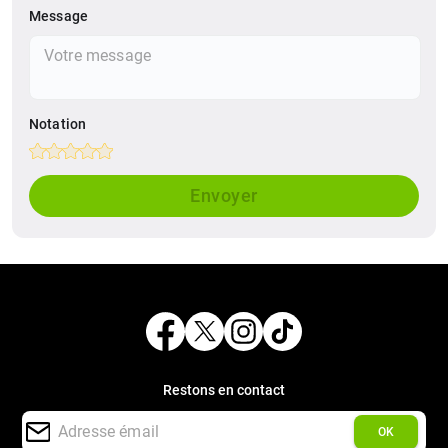
Message
Notation
Empty
1 Star
2 Stars
3 Stars
4 Stars
5 Stars
Envoyer
Restons en contact
OK