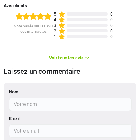
Avis clients
5
0
4
0
3
0
Note basée sur les avis
2
0
des internautes
1
0
Voir tous les avis
Laissez un commentaire
Nom
Email