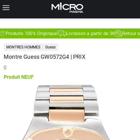
roduits 100% Originaux
Livraison a partir de 3h
Retour sous 
MONTRES HOMMES
Guess
Montre Guess GW0572G4 | PRIX
(
)
Produit
NEUF