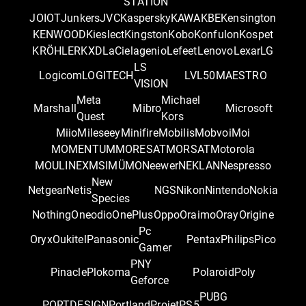
STATION
JOIOT
Junkers
JVC
Kaspersky
KAWA
KBE
Kensington
KENWOOD
Kieslect
Kingston
Kobo
Konfulon
Kospet
KRÖHLER
KXD
LaCie
lagenio
Lefeet
Lenovo
Lexar
LG
LS
Logicom
LOGITECH
LVL50
MAESTRO
VISION
Meta
Michael
Marshall
Mibro
Microsoft
Quest
Kors
Miio
Mileseey
Minifire
Mobilis
Mobvoi
Moi
MOMENTUM
MORESAT
MORSAT
Motorola
MOULINEX
MSI
MÜMO
Neewer
NEKLAN
Nespresso
New
Netgear
Netis
NGS
Nikon
Nintendo
Nokia
Species
Nothing
Oneodio
OnePlus
Oppo
Oraimo
Oray
Origine
Pc
Oryx
Oukitel
Panasonic
Pentax
Philips
Pico
Gamer
PNY
Pinacle
Plokoma
Polaroid
Poly
Geforce
PUBG
PORTDESIGN
Portland
Projet
PS5