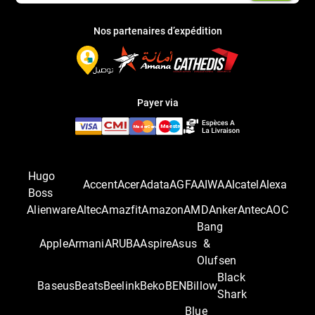
Nos partenaires d’expédition
Payer via
Hugo
Accent
Acer
Adata
AGFA
AIWA
Alcatel
Alexa
Boss
Alienware
Altec
Amazfit
Amazon
AMD
Anker
Antec
AOC
Bang
Apple
Armani
ARUBA
Aspire
Asus
&
Olufsen
Black
Baseus
Beats
Beelink
Beko
BEN
Billow
Shark
Blue