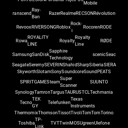
Mobile
Ray-
ranscend
Razer
Realme
RECSON
Révolution
Ban
Rock-
Revoox
RIVERSONG
Roblox
Rocoren
RODE
i
ROYALITY
Royalty
Rowa
Royalty
RØDE
LINE
Line
Sapphire
Samsung
SanDisk
scenic
Seac
Technology
Seagate
Seremy
SEVERIN
Shahid
Sharp
Siberia
SIERA
Skyworth
Slotam
Sony
Soundcore
SoundPEATS
Super
SPIRITGAME
Steam
SUUNTO
Scanner
Synology
Tamron
Targus
TAURUS
TCL
Techmania
TEK
Texas
Tecno
Telefunken
GY
Instruments
Thermomix
Thomson
Tissot
Tivoli
TomTom
Torino
TP-
Toshiba
TVT
TwinMOS
Ugreen
Ulefone
Link