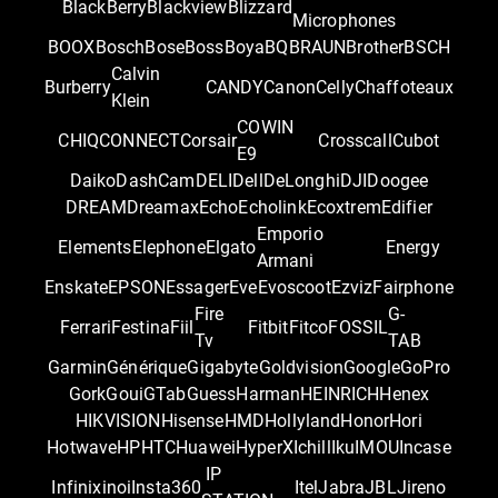
BlackBerry
Blackview
Blizzard
Microphones
BOOX
Bosch
Bose
Boss
Boya
BQ
BRAUN
Brother
BSCH
Calvin
Burberry
CANDY
Canon
Celly
Chaffoteaux
Klein
COWIN
CHIQ
CONNECT
Corsair
Crosscall
Cubot
E9
Daiko
DashCam
DELI
Dell
DeLonghi
DJI
Doogee
DREAM
Dreamax
Echo
Echolink
Ecoxtrem
Edifier
Emporio
Elements
Elephone
Elgato
Energy
Armani
Enskate
EPSON
Essager
Eve
Evoscoot
Ezviz
Fairphone
Fire
G-
Ferrari
Festina
Fiil
Fitbit
Fitco
FOSSIL
Tv
TAB
Garmin
Générique
Gigabyte
Goldvision
Google
GoPro
Gork
Goui
GTab
Guess
Harman
HEINRICH
Henex
HIKVISION
Hisense
HMD
Hollyland
Honor
Hori
Hotwave
HP
HTC
Huawei
HyperX
Ichill
Iku
IMOU
Incase
IP
Infinix
inoi
Insta360
Itel
Jabra
JBL
Jireno