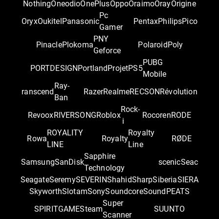
Nothing
Oneodio
OnePlus
Oppo
Oraimo
Oray
Origine
Pc
Oryx
Oukitel
Panasonic
Pentax
Philips
Pico
Gamer
PNY
Pinacle
Plokoma
Polaroid
Poly
Geforce
PUBG
PORTDESIGN
Portland
Projet
PS5
Mobile
Ray-
ranscend
Razer
Realme
RECSON
Révolution
Ban
Rock-
Revoox
RIVERSONG
Roblox
Rocoren
RODE
i
ROYALITY
Royalty
Rowa
Royalty
RØDE
LINE
Line
Sapphire
Samsung
SanDisk
scenic
Seac
Technology
Seagate
Seremy
SEVERIN
Shahid
Sharp
Siberia
SIERA
Skyworth
Slotam
Sony
Soundcore
SoundPEATS
Super
SPIRITGAME
Steam
SUUNTO
Scanner