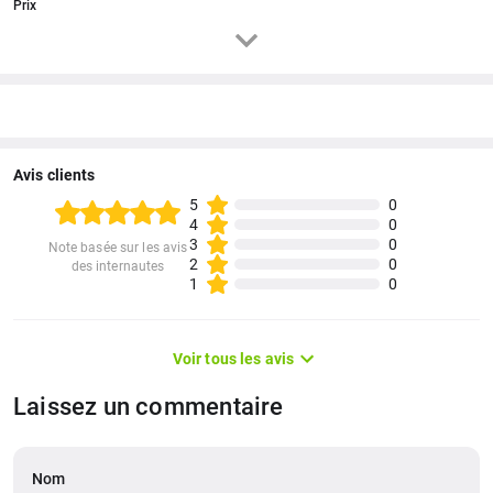
Prix
Avis clients
5
0
4
0
3
0
Note basée sur les avis
2
0
des internautes
1
0
Voir tous les avis
Laissez un commentaire
Nom