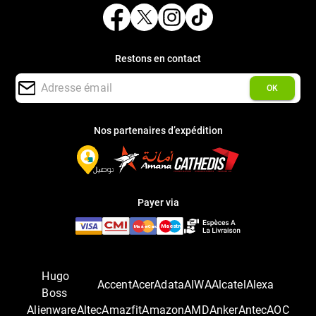
Restons en contact
OK
Nos partenaires d’expédition
Payer via
Hugo
Accent
Acer
Adata
AIWA
Alcatel
Alexa
Boss
Alienware
Altec
Amazfit
Amazon
AMD
Anker
Antec
AOC