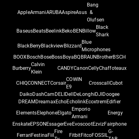
Bang
Apple
Armani
ARUBA
Aspire
Asus
&
Olufsen
Black
Baseus
Beats
Beelink
Beko
BEN
Billow
Shark
Blue
BlackBerry
Blackview
Blizzard
Microphones
BOOX
Bosch
Bose
Boss
Boya
BQ
BRAUN
Brother
BSCH
Calvin
Burberry
CANDY
Canon
Celly
Chaffoteaux
Klein
COWIN
CHIQ
CONNECT
Corsair
Crosscall
Cubot
E9
Daiko
DashCam
DELI
Dell
DeLonghi
DJI
Doogee
DREAM
Dreamax
Echo
Echolink
Ecoxtrem
Edifier
Emporio
Elements
Elephone
Elgato
Energy
Armani
Enskate
EPSON
Essager
Eve
Evoscoot
Ezviz
Fairphone
Fire
G-
Ferrari
Festina
Fiil
Fitbit
Fitco
FOSSIL
Tv
TAB