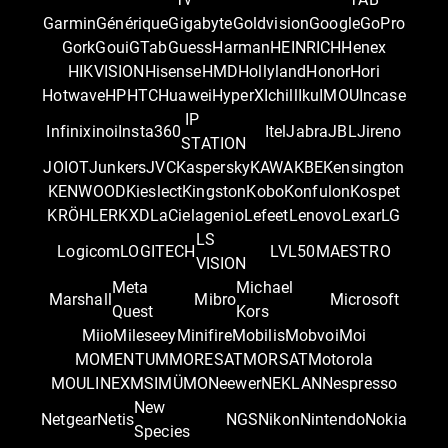
Garmin
Générique
Gigabyte
Goldvision
Google
GoPro
Gork
Goui
GTab
Guess
Harman
HEINRICH
Henex
HIKVISION
Hisense
HMD
Hollyland
Honor
Hori
Hotwave
HP
HTC
Huawei
HyperX
Ichill
Iku
IMOU
Incase
IP
Infinix
inoi
Insta360
Itel
Jabra
JBL
Jireno
STATION
JOIOT
Junkers
JVC
Kaspersky
KAWA
KBE
Kensington
KENWOOD
Kieslect
Kingston
Kobo
Konfulon
Kospet
KRÖHLER
KXD
LaCie
lagenio
Lefeet
Lenovo
Lexar
LG
LS
Logicom
LOGITECH
LVL50
MAESTRO
VISION
Meta
Michael
Marshall
Mibro
Microsoft
Quest
Kors
Miio
Mileseey
Minifire
Mobilis
Mobvoi
Moi
MOMENTUM
MORESAT
MORSAT
Motorola
MOULINEX
MSI
MÜMO
Neewer
NEKLAN
Nespresso
New
Netgear
Netis
NGS
Nikon
Nintendo
Nokia
Species