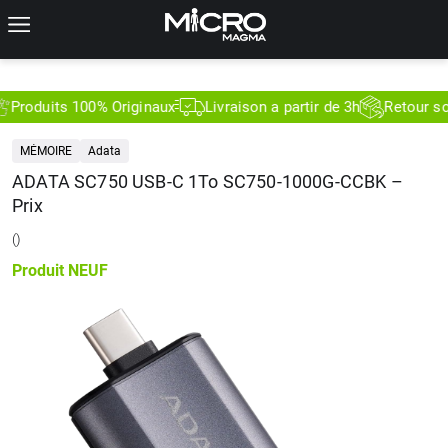
roduits 100% Originaux
Livraison a partir de 3h
Retour sous 
MÉMOIRE
Adata
ADATA SC750 USB-C 1To SC750-1000G-CCBK –
Prix
(
)
Produit
NEUF