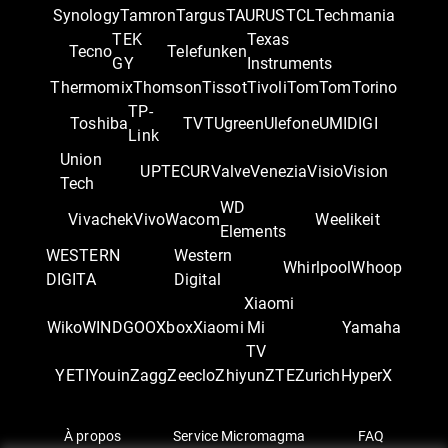
Synology
Tamron
Targus
TAURUS
TCL
Techmania
TEK
Texas
Tecno
Telefunken
GY
Instruments
Thermomix
Thomson
Tissot
Tivoli
TomTom
Torino
TP-
Toshiba
TVT
Ugreen
Ulefone
UMIDIGI
Link
Union
UPTEC
UR
Valve
Venezia
Visio
Vision
Tech
WD
Vivachek
Vivo
Wacom
Weelikeit
Elements
WESTERN
Western
Whirlpool
Whoop
DIGITA
Digital
Xiaomi
Wiko
WINDGOO
Xbox
Xiaomi
Mi
Yamaha
TV
YETI
Youin
Zagg
Zeeclo
Zhiyun
ZTE
Zurich
‎HyperX
À propos
Service Micromagma
FAQ