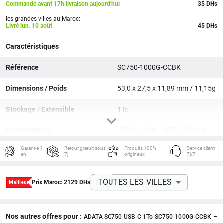
Commandé avant 17h livraison aujourd’hui
35
DHs
les grandes villes au Maroc:
Livré lun. 10 août
45 DHs
Caractéristiques
Référence
SC750-1000G-CCBK
Dimensions / Poids
53,0 x 27,5 x 11,89 mm / 11,15g
Stockage / Extensible
1To
Connectiques
USB 3.2 Gen2 (USB 10 Gbps)
(rétrocompatible avec USB 2.0)
Garantie 1
Retour gratuit sous
Produits 100%
Service client
an
7j
originaux
7j/7
Couleurs
Gris
Particularités
1 050/1 000 Mo/s en lecture/
TOUTES LES VILLES
Prix Maroc:
2129
DHs
écriture haute vitesse / prend en
charge les vidéos Apple ProRes
et les jeux volumineux
Nos autres offres pour :
ADATA SC750 USB-C 1To SC750-1000G-CCBK –