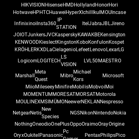
HIKVISION
Hisense
HMD
Hollyland
Honor
Hori
Hotwave
HP
HTC
Huawei
HyperX
Ichill
Iku
IMOU
Incase
IP
Infinix
inoi
Insta360
Itel
Jabra
JBL
Jireno
STATION
JOIOT
Junkers
JVC
Kaspersky
KAWA
KBE
Kensington
KENWOOD
Kieslect
Kingston
Kobo
Konfulon
Kospet
KRÖHLER
KXD
LaCie
lagenio
Lefeet
Lenovo
Lexar
LG
LS
Logicom
LOGITECH
LVL50
MAESTRO
VISION
Meta
Michael
Marshall
Mibro
Microsoft
Quest
Kors
Miio
Mileseey
Minifire
Mobilis
Mobvoi
Moi
MOMENTUM
MORESAT
MORSAT
Motorola
MOULINEX
MSI
MÜMO
Neewer
NEKLAN
Nespresso
New
Netgear
Netis
NGS
Nikon
Nintendo
Nokia
Species
Nothing
Oneodio
OnePlus
Oppo
Oraimo
Oray
Origine
Pc
Oryx
Oukitel
Panasonic
Pentax
Philips
Pico
Gamer