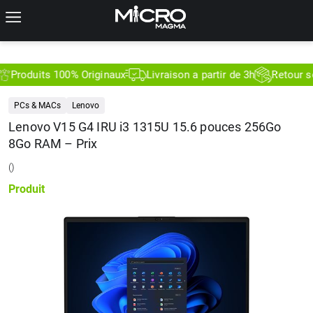
Produits 100% Originaux
Livraison a partir de 3h
Retour sous
PCs & MACs
Lenovo
Lenovo V15 G4 IRU i3 1315U 15.6 pouces 256Go
8Go RAM – Prix
(
)
Produit