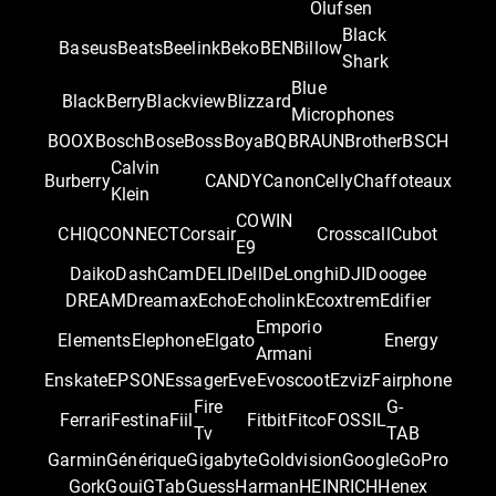
Olufsen
Black
Baseus
Beats
Beelink
Beko
BEN
Billow
Shark
Blue
BlackBerry
Blackview
Blizzard
Microphones
BOOX
Bosch
Bose
Boss
Boya
BQ
BRAUN
Brother
BSCH
Calvin
Burberry
CANDY
Canon
Celly
Chaffoteaux
Klein
COWIN
CHIQ
CONNECT
Corsair
Crosscall
Cubot
E9
Daiko
DashCam
DELI
Dell
DeLonghi
DJI
Doogee
DREAM
Dreamax
Echo
Echolink
Ecoxtrem
Edifier
Emporio
Elements
Elephone
Elgato
Energy
Armani
Enskate
EPSON
Essager
Eve
Evoscoot
Ezviz
Fairphone
Fire
G-
Ferrari
Festina
Fiil
Fitbit
Fitco
FOSSIL
Tv
TAB
Garmin
Générique
Gigabyte
Goldvision
Google
GoPro
Gork
Goui
GTab
Guess
Harman
HEINRICH
Henex