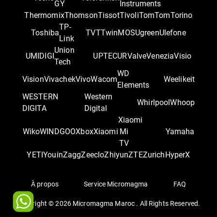
GY
Instruments
Thermomix
Thomson
Tissot
Tivoli
TomTom
Torino
TP-
Toshiba
TVT
TwinMOS
Ugreen
Ulefone
Link
Union
UMIDIGI
UPTEC
UR
Valve
Venezia
Visio
Tech
WD
Vision
Vivachek
Vivo
Wacom
Weelikeit
Elements
WESTERN
Western
Whirlpool
Whoop
DIGITA
Digital
Xiaomi
Wiko
WINDGOO
Xbox
Xiaomi
Mi
Yamaha
TV
YETI
Youin
Zagg
Zeeclo
Zhiyun
ZTE
Zurich
‎HyperX
À propos
Service Micromagma
FAQ
Copyright ©
2026
Micromagma Maroc . All Rights Reserved.