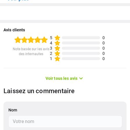
Batterie / Autonomie
Lithium-polymère 38 Wh
Avis clients
5
0
4
0
3
0
Note basée sur les avis
2
0
des internautes
1
0
Voir tous les avis
Laissez un commentaire
Nom