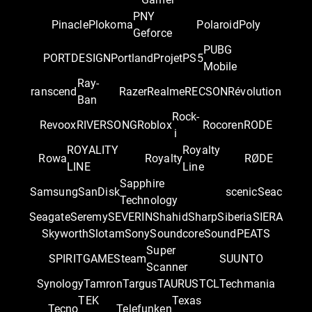
PNY
Pinacle
Plokoma
Polaroid
Poly
Geforce
PUBG
PORTDESIGN
Portland
Projet
PS5
Mobile
Ray-
ranscend
Razer
Realme
RECSON
Révolution
Ban
Rock-
Revoox
RIVERSONG
Roblox
Rocoren
RODE
i
ROYALITY
Royalty
Rowa
Royalty
RØDE
LINE
Line
Sapphire
Samsung
SanDisk
scenic
Seac
Technology
Seagate
Seremy
SEVERIN
Shahid
Sharp
Siberia
SIERA
Skyworth
Slotam
Sony
Soundcore
SoundPEATS
Super
SPIRITGAME
Steam
SUUNTO
Scanner
Synology
Tamron
Targus
TAURUS
TCL
Techmania
TEK
Texas
Tecno
Telefunken