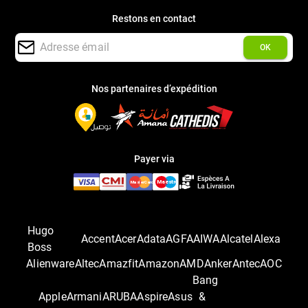
Restons en contact
OK
Nos partenaires d’expédition
Payer via
Hugo
Accent
Acer
Adata
AGFA
AIWA
Alcatel
Alexa
Boss
Alienware
Altec
Amazfit
Amazon
AMD
Anker
Antec
AOC
Bang
Apple
Armani
ARUBA
Aspire
Asus
&