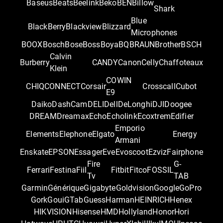
Baseus
Beats
Beelink
Beko
BEN
Billow
Shark
Blue
BlackBerry
Blackview
Blizzard
Microphones
BOOX
Bosch
Bose
Boss
Boya
BQ
BRAUN
Brother
BSCH
Calvin
Burberry
CANDY
Canon
Celly
Chaffoteaux
Klein
COWIN
CHIQ
CONNECT
Corsair
Crosscall
Cubot
E9
Daiko
DashCam
DELI
Dell
DeLonghi
DJI
Doogee
DREAM
Dreamax
Echo
Echolink
Ecoxtrem
Edifier
Emporio
Elements
Elephone
Elgato
Energy
Armani
Enskate
EPSON
Essager
Eve
Evoscoot
Ezviz
Fairphone
Fire
G-
Ferrari
Festina
Fiil
Fitbit
Fitco
FOSSIL
Tv
TAB
Garmin
Générique
Gigabyte
Goldvision
Google
GoPro
Gork
Goui
GTab
Guess
Harman
HEINRICH
Henex
HIKVISION
Hisense
HMD
Hollyland
Honor
Hori