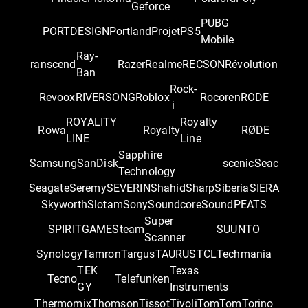
Geforce
PUBG
PORTDESIGN
Portland
Projet
PS5
Mobile
Ray-
ranscend
Razer
Realme
RECSON
Révolution
Ban
Rock-
Revoox
RIVERSONG
Roblox
Rocoren
RODE
i
ROYALITY
Royalty
Rowa
Royalty
RØDE
LINE
Line
Sapphire
Samsung
SanDisk
scenic
Seac
Technology
Seagate
Seremy
SEVERIN
Shahid
Sharp
Siberia
SIERA
Skyworth
Slotam
Sony
Soundcore
SoundPEATS
Super
SPIRITGAME
Steam
SUUNTO
Scanner
Synology
Tamron
Targus
TAURUS
TCL
Techmania
TEK
Texas
Tecno
Telefunken
GY
Instruments
Thermomix
Thomson
Tissot
Tivoli
TomTom
Torino