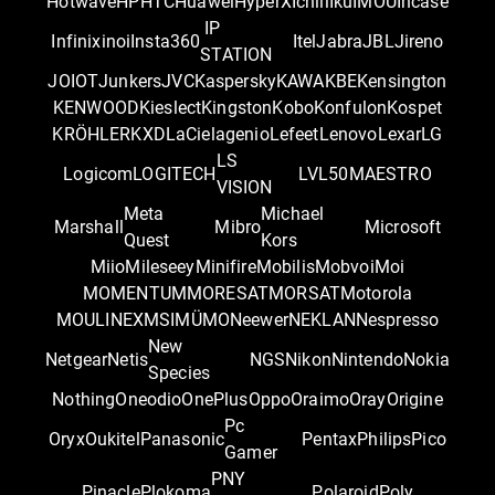
Hotwave
HP
HTC
Huawei
HyperX
Ichill
Iku
IMOU
Incase
IP
Infinix
inoi
Insta360
Itel
Jabra
JBL
Jireno
STATION
JOIOT
Junkers
JVC
Kaspersky
KAWA
KBE
Kensington
KENWOOD
Kieslect
Kingston
Kobo
Konfulon
Kospet
KRÖHLER
KXD
LaCie
lagenio
Lefeet
Lenovo
Lexar
LG
LS
Logicom
LOGITECH
LVL50
MAESTRO
VISION
Meta
Michael
Marshall
Mibro
Microsoft
Quest
Kors
Miio
Mileseey
Minifire
Mobilis
Mobvoi
Moi
MOMENTUM
MORESAT
MORSAT
Motorola
MOULINEX
MSI
MÜMO
Neewer
NEKLAN
Nespresso
New
Netgear
Netis
NGS
Nikon
Nintendo
Nokia
Species
Nothing
Oneodio
OnePlus
Oppo
Oraimo
Oray
Origine
Pc
Oryx
Oukitel
Panasonic
Pentax
Philips
Pico
Gamer
PNY
Pinacle
Plokoma
Polaroid
Poly