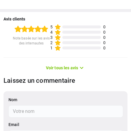
Magasin d'applis
Freedos
Batterie / Autonomie
3 cellules, Li-polymère, 52 Whr
Avis clients
5
0
DAS (Ondes Emises)
0.94 W/kg
4
0
3
0
Note basée sur les avis
Type de Recharge
120W Adaptor
2
0
des internautes
1
0
Voir tous les avis
Laissez un commentaire
Nom
Email