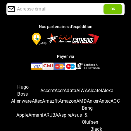
OK
Nos partenaires d’expédition
Payer via
Hugo
Accent
Acer
Adata
AIWA
Alcatel
Alexa
Boss
Alienware
Altec
Amazfit
Amazon
AMD
Anker
Antec
AOC
Bang
Apple
Armani
ARUBA
Aspire
Asus
&
Olufsen
Black