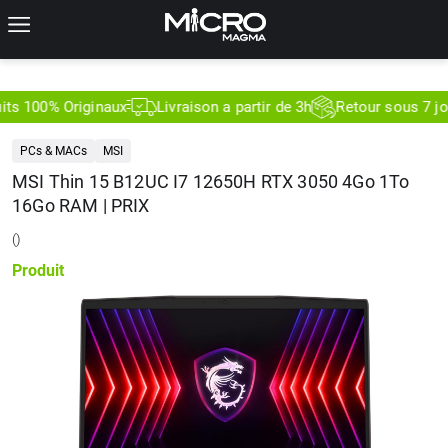
 100% Originaux
Livraison a partir de 3h
Retour sous 7 jours
PCs & MACs
MSI
MSI Thin 15 B12UC I7 12650H RTX 3050 4Go 1To
16Go RAM | PRIX
(
)
Produit