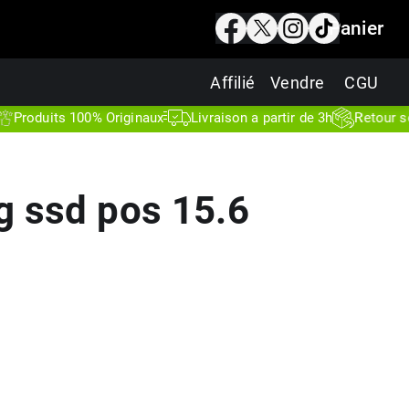
Panier
Affilié
Vendre
CGU
uits 100% Originaux
Livraison a partir de 3h
Retour sous 7 j
 ssd pos 15.6