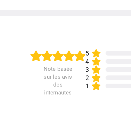
Tuner Radio FM RDS
Batterie / Autonomie
DAS (Ondes Emises)
Lecteur d'empreintes
Etanche
5
4
Type de Recharge
Note basée
3
sur les avis
2
des
1
internautes