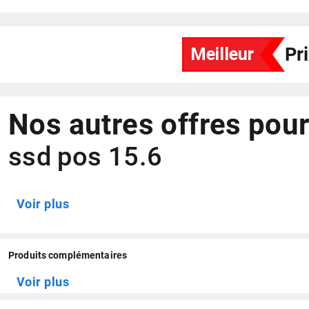
Processeur
Carte Graphique
Pr
Fréquence
Mémoire RAM
Nos autres offres pour
Stockage / Extensible
ssd pos 15.6
Connectiques
Réseaux sans fil
Voir plus
Capture vidéo
Définition webcam
Produits complémentaires
Voir plus
Magasin d'applis