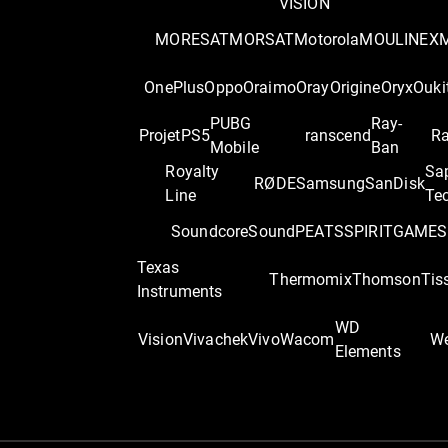
VISION
MORESAT
MORSAT
Motorola
MOULINEX
OnePlus
Oppo
Oraimo
Oray
Origine
Oryx
Ouki
PUBG
Ray-
Projet
PS5
ranscend
Ra
Mobile
Ban
Royalty
Sa
RØDE
Samsung
SanDisk
Line
Te
Soundcore
SoundPEATS
SPIRITGAME
S
Texas
Thermomix
Thomson
Tis
Instruments
WD
Vision
Vivachek
Vivo
Wacom
We
Elements