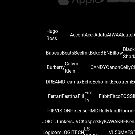
Hugo
Accent
Acer
Adata
AIWA
Alcatel
Boss
Black
Baseus
Beats
Beelink
Beko
BEN
Billow
Shar
Calvin
Burberry
CANDY
Canon
Celly
C
Klein
DREAM
Dreamax
Echo
Echolink
Ecoxtrem
E
Fire
Ferrari
Festina
Fiil
Fitbit
Fitco
FOSSI
Tv
HIKVISION
Hisense
HMD
Hollyland
Honor
H
JOIOT
Junkers
JVC
Kaspersky
KAWA
KBE
Ken
LS
Logicom
LOGITECH
LVL50
MAES