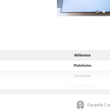
Référence
Plateforme
Type Ecran
Résolution Ecran
Date de sortie
Garantie 1 a
Dimensions / Poids