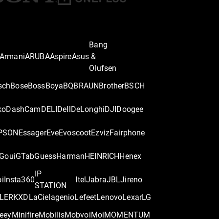
Bang
Armani
ARUBA
Aspire
Asus
&
Olufsen
sch
Bose
Boss
Boya
BQ
BRAUN
Brother
BSCH
ko
DashCam
DELI
Dell
DeLonghi
DJI
Doogee
PSON
Essager
Eve
Evoscoot
Ezviz
Fairphone
Goui
GTab
Guess
Harman
HEINRICH
Henex
IP
oi
Insta360
Itel
Jabra
JBL
Jireno
STATION
LER
KXD
LaCie
lagenio
Lefeet
Lenovo
Lexar
LG
eey
Minifire
Mobilis
Mobvoi
Moi
MOMENTUM