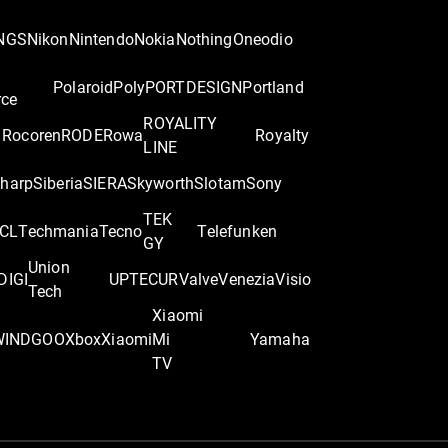
NGS
Nikon
Nintendo
Nokia
Nothing
Oneodio
Polaroid
Poly
PORTDESIGN
Portland
rce
ROYALITY
Rocoren
RODE
Rowa
Royalty
LINE
harp
Siberia
SIERA
Skyworth
Slotam
Sony
TEK
CL
Techmania
Tecno
Telefunken
GY
Union
DIGI
UPTEC
UR
Valve
Venezia
Visio
Tech
Xiaomi
WINDGOO
Xbox
Xiaomi
Mi
Yamaha
TV