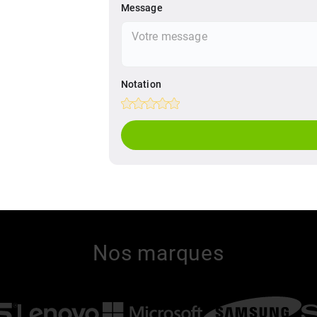
Message
Notation
Empty
1 Star
2 Stars
3 Stars
4 Stars
5 Stars
Nos marques