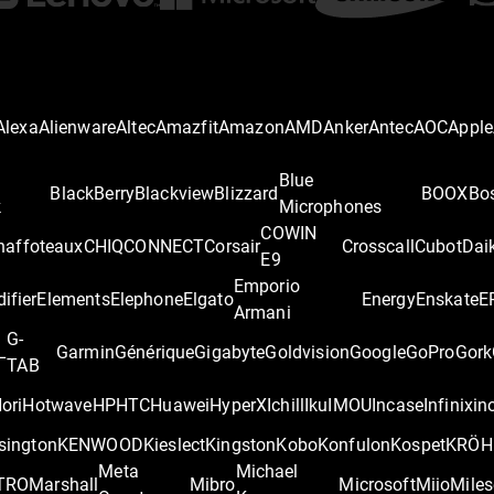
Alexa
Alienware
Altec
Amazfit
Amazon
AMD
Anker
Antec
AOC
Apple
Blue
BlackBerry
Blackview
Blizzard
BOOX
Bo
k
Microphones
COWIN
haffoteaux
CHIQ
CONNECT
Corsair
Crosscall
Cubot
Dai
E9
Emporio
difier
Elements
Elephone
Elgato
Energy
Enskate
E
Armani
G-
L
Garmin
Générique
Gigabyte
Goldvision
Google
GoPro
Gork
TAB
ori
Hotwave
HP
HTC
Huawei
HyperX
Ichill
Iku
IMOU
Incase
Infinix
in
sington
KENWOOD
Kieslect
Kingston
Kobo
Konfulon
Kospet
KRÖH
Meta
Michael
TRO
Marshall
Mibro
Microsoft
Miio
Miles