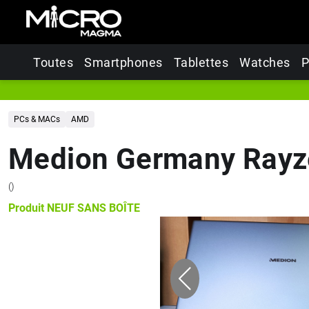
Toutes
Smartphones
Tablettes
Watches
P
PCs & MACs
AMD
Medion Germany Rayze
(
)
Produit
NEUF SANS BOÎTE