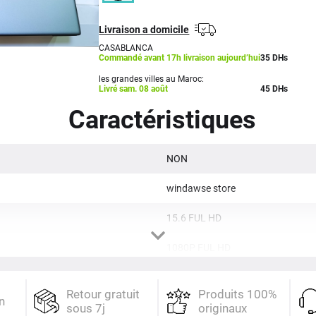
Livraison a domicile
CASABLANCA
Commandé avant 17h livraison aujourd’hui
35
DHs
les grandes villes au Maroc:
Livré sam. 08 août
45 DHs
Caractéristiques
NON
windawse store
15.6 FUL HD
1080P FUL HD
2023
Retour gratuit
Produits 100%
n
sous 7j
originaux
1.39 Kg