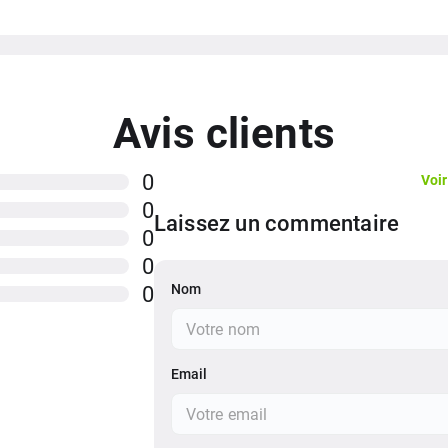
NON
4h
NON
Avis clients
we
non
0
Voir
0
45W
Laissez un commentaire
0
0
Nom
0
Email