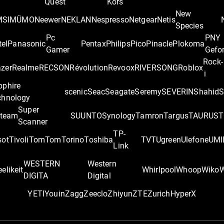
Quest
Kors
New
MSI
MÜMO
Neewer
NEKLAN
Nespresso
Netgear
Netis
Species
Pc
PNY
tel
Panasonic
Pentax
Philips
Pico
Pinacle
Plokoma
Gamer
Gefo
Rock-
zer
Realme
RECSON
Révolution
Revoox
RIVERSONG
Roblox
i
pphire
scenic
Seac
Seagate
Seremy
SEVERIN
Shahid
S
chnology
Super
team
SUUNTO
Synology
Tamron
Targus
TAURUS
T
Scanner
TP-
sot
Tivoli
TomTom
Torino
Toshiba
TVT
Ugreen
Ulefone
UMI
Link
WESTERN
Western
elikeit
Whirlpool
Whoop
Wiko
DIGITA
Digital
YETI
Youin
Zagg
Zeeclo
Zhiyun
ZTE
Zurich
‎HyperX