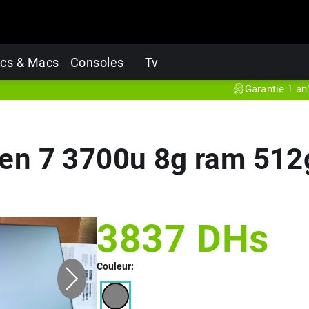
cs & Macs
Consoles
Tv
Garantie 1 an
Prod
n 7 3700u 8g ram 512g
3837
DHs
Couleur: