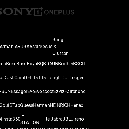
Bang
Armani
ARUBA
Aspire
Asus
&
Olufsen
sch
Bose
Boss
Boya
BQ
BRAUN
Brother
BSCH
ko
DashCam
DELI
Dell
DeLonghi
DJI
Doogee
PSON
Essager
Eve
Evoscoot
Ezviz
Fairphone
Goui
GTab
Guess
Harman
HEINRICH
Henex
IP
oi
Insta360
Itel
Jabra
JBL
Jireno
STATION