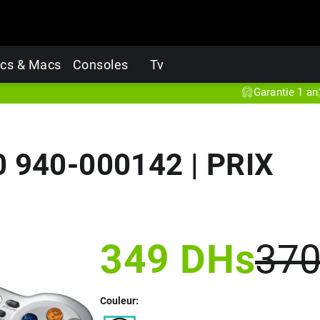
cs & Macs
Consoles
Tv
Garantie 1 an
Prod
0 940-000142 | PRIX
349
DHs
37
Couleur: