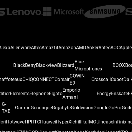
Alexa
Alienware
Altec
Amazfit
Amazon
AMD
Anker
Antec
AOC
Apple
Blue
BlackBerry
Blackview
Blizzard
BOOX
Bo
k
Microphones
COWIN
haffoteaux
CHIQ
CONNECT
Corsair
Crosscall
Cubot
Dai
E9
Emporio
difier
Elements
Elephone
Elgato
Energy
Enskate
E
Armani
G-
L
Garmin
Générique
Gigabyte
Goldvision
Google
GoPro
Gork
TAB
ori
Hotwave
HP
HTC
Huawei
HyperX
Ichill
Iku
IMOU
Incase
Infinix
in