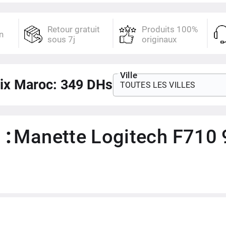
Gris
Retour gratuit
Produits 100%
n
sous 7j
originaux
Ville
ix Maroc:
349
DHs
TOUTES LES VILLES
 :
Manette Logitech F710 