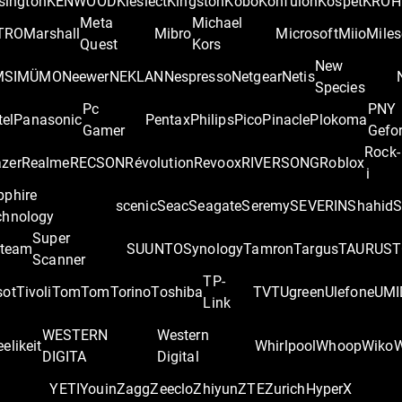
sington
KENWOOD
Kieslect
Kingston
Kobo
Konfulon
Kospet
KRÖH
Meta
Michael
TRO
Marshall
Mibro
Microsoft
Miio
Miles
Quest
Kors
New
MSI
MÜMO
Neewer
NEKLAN
Nespresso
Netgear
Netis
Species
Pc
PNY
tel
Panasonic
Pentax
Philips
Pico
Pinacle
Plokoma
Gamer
Gefo
Rock-
zer
Realme
RECSON
Révolution
Revoox
RIVERSONG
Roblox
i
pphire
scenic
Seac
Seagate
Seremy
SEVERIN
Shahid
S
chnology
Super
team
SUUNTO
Synology
Tamron
Targus
TAURUS
T
Scanner
TP-
sot
Tivoli
TomTom
Torino
Toshiba
TVT
Ugreen
Ulefone
UMI
Link
WESTERN
Western
elikeit
Whirlpool
Whoop
Wiko
DIGITA
Digital
YETI
Youin
Zagg
Zeeclo
Zhiyun
ZTE
Zurich
‎HyperX