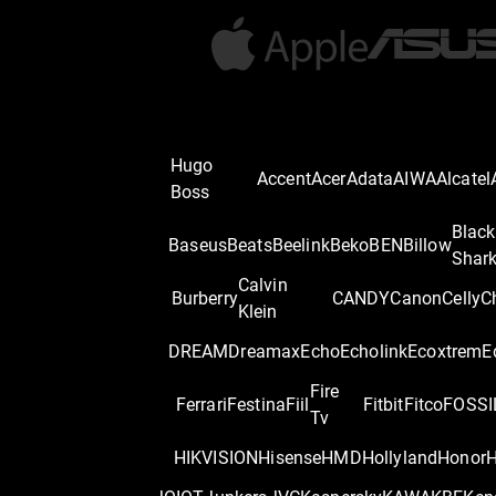
Hugo
Accent
Acer
Adata
AIWA
Alcatel
Boss
Black
Baseus
Beats
Beelink
Beko
BEN
Billow
Shar
Calvin
Burberry
CANDY
Canon
Celly
C
Klein
DREAM
Dreamax
Echo
Echolink
Ecoxtrem
E
Fire
Ferrari
Festina
Fiil
Fitbit
Fitco
FOSSI
Tv
HIKVISION
Hisense
HMD
Hollyland
Honor
H