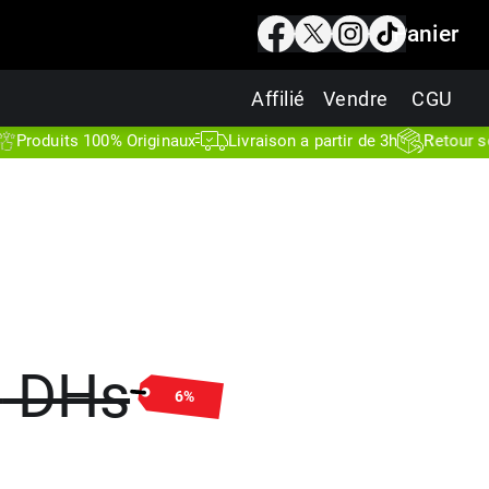
Panier
Affilié
Vendre
CGU
uits 100% Originaux
Livraison a partir de 3h
Retour sous 7 j
0
DHs
6
%