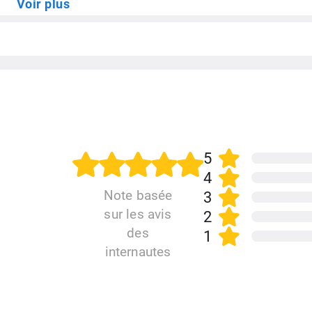
Voir plus
5
4
Note basée
3
sur les avis
2
des
1
internautes