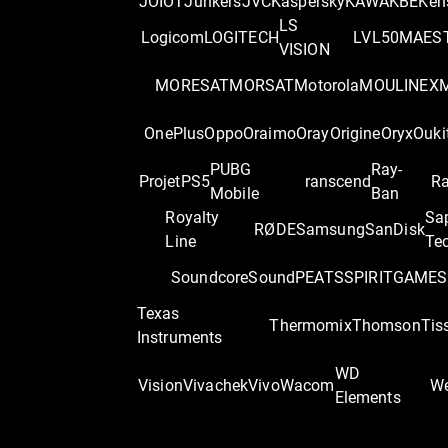
JOIOT
Junkers
JVC
Kaspersky
KAWA
KBE
Ken
LS
Logicom
LOGITECH
LVL50
MAES
VISION
MORESAT
MORSAT
Motorola
MOULINEX
OnePlus
Oppo
Oraimo
Oray
Origine
Oryx
Ouki
PUBG
Ray-
Projet
PS5
ranscend
Ra
Mobile
Ban
Royalty
Sa
RØDE
Samsung
SanDisk
Line
Te
Soundcore
SoundPEATS
SPIRITGAME
S
Texas
Thermomix
Thomson
Tis
Instruments
WD
Vision
Vivachek
Vivo
Wacom
We
Elements