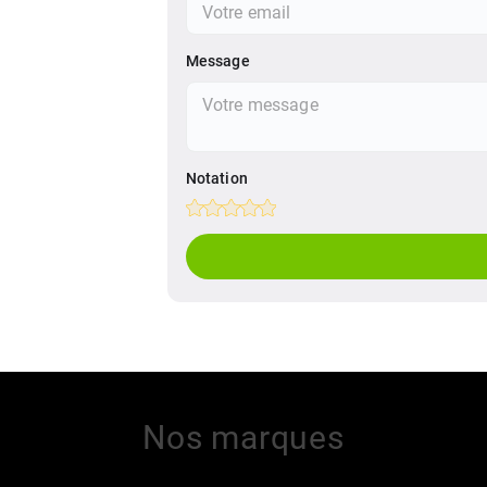
Message
Notation
Empty
1 Star
2 Stars
3 Stars
4 Stars
5 Stars
Nos marques