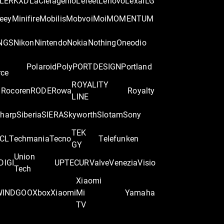
LER
KXD
LaCie
lagenio
Lefeet
Lenovo
Lexar
LG
eey
Minifire
Mobilis
Mobvoi
Moi
MOMENTUM
NGS
Nikon
Nintendo
Nokia
Nothing
Oneodio
Polaroid
Poly
PORTDESIGN
Portland
rce
ROYALITY
Rocoren
RODE
Rowa
Royalty
LINE
harp
Siberia
SIERA
Skyworth
Slotam
Sony
TEK
CL
Techmania
Tecno
Telefunken
GY
Union
DIGI
UPTEC
UR
Valve
Venezia
Visio
Tech
Xiaomi
WINDGOO
Xbox
Xiaomi
Mi
Yamaha
TV