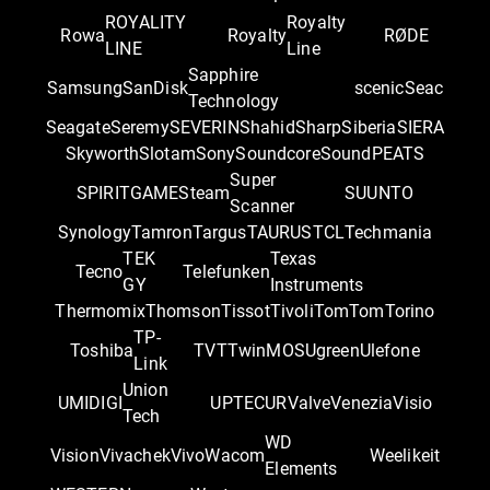
ROYALITY
Royalty
Rowa
Royalty
RØDE
LINE
Line
Sapphire
Samsung
SanDisk
scenic
Seac
Technology
Seagate
Seremy
SEVERIN
Shahid
Sharp
Siberia
SIERA
Skyworth
Slotam
Sony
Soundcore
SoundPEATS
Super
SPIRITGAME
Steam
SUUNTO
Scanner
Synology
Tamron
Targus
TAURUS
TCL
Techmania
TEK
Texas
Tecno
Telefunken
GY
Instruments
Thermomix
Thomson
Tissot
Tivoli
TomTom
Torino
TP-
Toshiba
TVT
TwinMOS
Ugreen
Ulefone
Link
Union
UMIDIGI
UPTEC
UR
Valve
Venezia
Visio
Tech
WD
Vision
Vivachek
Vivo
Wacom
Weelikeit
Elements