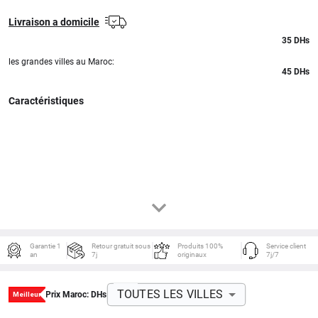
Livraison a domicile
35
DHs
les grandes villes au Maroc:
45 DHs
Caractéristiques
Garantie 1
Retour gratuit sous
Produits 100%
Service client
an
7j
originaux
7j/7
TOUTES LES VILLES
Prix Maroc:
DHs