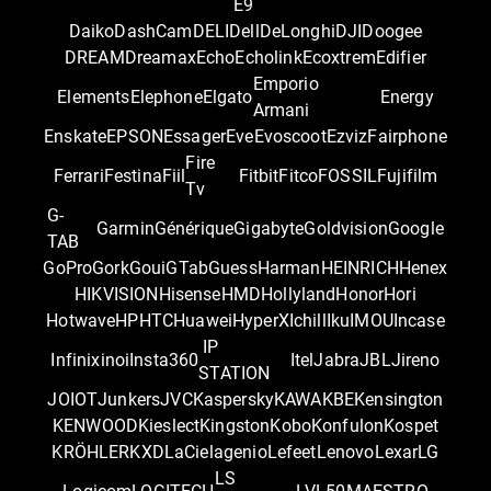
E9
Daiko
DashCam
DELI
Dell
DeLonghi
DJI
Doogee
DREAM
Dreamax
Echo
Echolink
Ecoxtrem
Edifier
Emporio
Elements
Elephone
Elgato
Energy
Armani
Enskate
EPSON
Essager
Eve
Evoscoot
Ezviz
Fairphone
Fire
Ferrari
Festina
Fiil
Fitbit
Fitco
FOSSIL
Fujifilm
Tv
G-
Garmin
Générique
Gigabyte
Goldvision
Google
TAB
GoPro
Gork
Goui
GTab
Guess
Harman
HEINRICH
Henex
HIKVISION
Hisense
HMD
Hollyland
Honor
Hori
Hotwave
HP
HTC
Huawei
HyperX
Ichill
Iku
IMOU
Incase
IP
Infinix
inoi
Insta360
Itel
Jabra
JBL
Jireno
STATION
JOIOT
Junkers
JVC
Kaspersky
KAWA
KBE
Kensington
KENWOOD
Kieslect
Kingston
Kobo
Konfulon
Kospet
KRÖHLER
KXD
LaCie
lagenio
Lefeet
Lenovo
Lexar
LG
LS