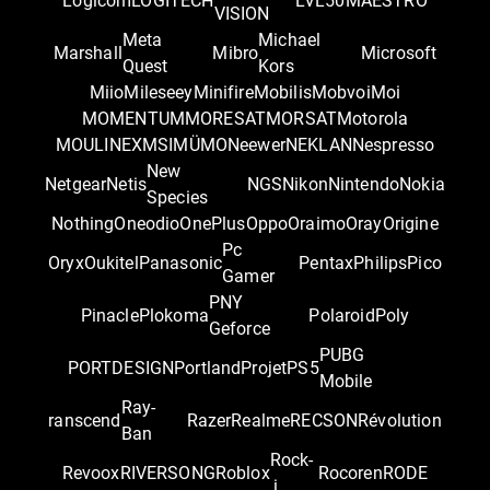
Logicom
LOGITECH
LVL50
MAESTRO
VISION
Meta
Michael
Marshall
Mibro
Microsoft
Quest
Kors
Miio
Mileseey
Minifire
Mobilis
Mobvoi
Moi
MOMENTUM
MORESAT
MORSAT
Motorola
MOULINEX
MSI
MÜMO
Neewer
NEKLAN
Nespresso
New
Netgear
Netis
NGS
Nikon
Nintendo
Nokia
Species
Nothing
Oneodio
OnePlus
Oppo
Oraimo
Oray
Origine
Pc
Oryx
Oukitel
Panasonic
Pentax
Philips
Pico
Gamer
PNY
Pinacle
Plokoma
Polaroid
Poly
Geforce
PUBG
PORTDESIGN
Portland
Projet
PS5
Mobile
Ray-
ranscend
Razer
Realme
RECSON
Révolution
Ban
Rock-
Revoox
RIVERSONG
Roblox
Rocoren
RODE
i