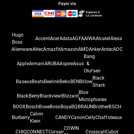
Payer via
Hugo
Accent
Acer
Adata
AGFA
AIWA
Alcatel
Alexa
Boss
Alienware
Altec
Amazfit
Amazon
AMD
Anker
Antec
AOC
Bang
Apple
Armani
ARUBA
Aspire
Asus
&
Olufsen
Black
Baseus
Beats
Beelink
Beko
BEN
Billow
Shark
Blue
BlackBerry
Blackview
Blizzard
Microphones
BOOX
Bosch
Bose
Boss
Boya
BQ
BRAUN
Brother
BSCH
Calvin
Burberry
CANDY
Canon
Celly
Chaffoteaux
Klein
COWIN
CHIQ
CONNECT
Corsair
Crosscall
Cubot