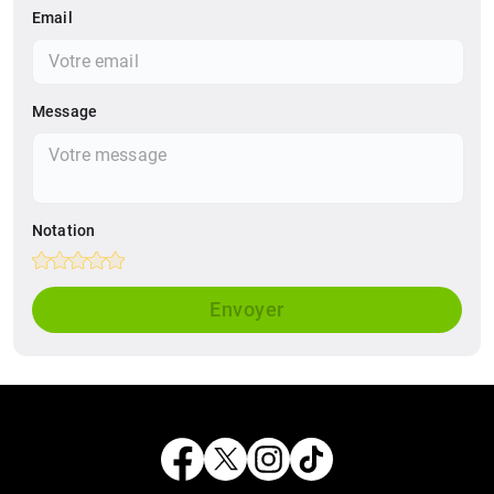
Email
Batterie / Autonomie
Li-Po 5000 mAh, non amovible
Gyroscope / Accéleromètre
Oui
Message
Capteurs
proximité, boussole
Lecteur d'empreintes
Oui
Etanche
Non
Notation
Empty
Recharge rapide
18 W filaire
1 Star
2 Stars
3 Stars
4 Stars
5 Stars
Envoyer
Couleurs
Bleu, Blanc