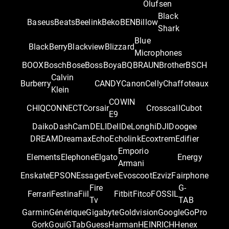
Olufsen
Black
Baseus
Beats
Beelink
Beko
BEN
Billow
Shark
Blue
BlackBerry
Blackview
Blizzard
Microphones
BOOX
Bosch
Bose
Boss
Boya
BQ
BRAUN
Brother
BSCH
Calvin
Burberry
CANDY
Canon
Celly
Chaffoteaux
Klein
COWIN
CHIQ
CONNECT
Corsair
Crosscall
Cubot
E9
Daiko
DashCam
DELI
Dell
DeLonghi
DJI
Doogee
DREAM
Dreamax
Echo
Echolink
Ecoxtrem
Edifier
Emporio
Elements
Elephone
Elgato
Energy
Armani
Enskate
EPSON
Essager
Eve
Evoscoot
Ezviz
Fairphone
Fire
G-
Ferrari
Festina
Fiil
Fitbit
Fitco
FOSSIL
Tv
TAB
Garmin
Générique
Gigabyte
Goldvision
Google
GoPro
Gork
Goui
GTab
Guess
Harman
HEINRICH
Henex