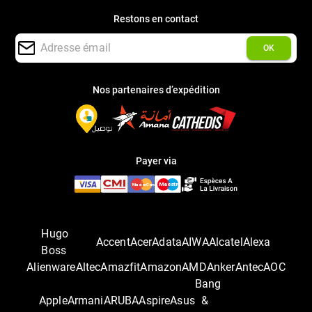
Restons en contact
OK
Nos partenaires d’expédition
Payer via
Hugo
Accent
Acer
Adata
AIWA
Alcatel
Alexa
Boss
Alienware
Altec
Amazfit
Amazon
AMD
Anker
Antec
AOC
Bang
Apple
Armani
ARUBA
Aspire
Asus
&