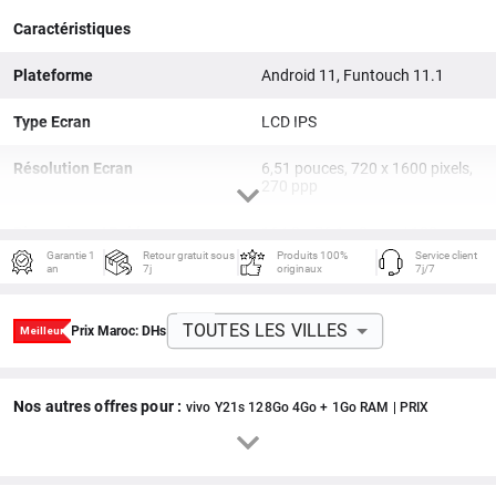
Caractéristiques
Plateforme
Android 11, Funtouch 11.1
Type Ecran
LCD IPS
Résolution Ecran
6,51 pouces, 720 x 1600 pixels,
270 ppp
Dimensions / Poids
164,3 x 76,1 x 8 mm / 182 g
Garantie 1
Retour gratuit sous
Produits 100%
Service client
an
7j
originaux
7j/7
Processeur
Mediatek MT6769V/CU Helio
G80 (12 nm)
TOUTES LES VILLES
Prix Maroc:
DHs
Carte Graphique
Mali-G52 MC2
Fréquence
Octa-core (2x2.0 GHz Cortex-
Nos autres offres pour :
A75 & 6x1.8 GHz Cortex-A55)
vivo Y21s 128Go 4Go + 1Go RAM | PRIX
Mémoire RAM
4Go + 1Go de RAM