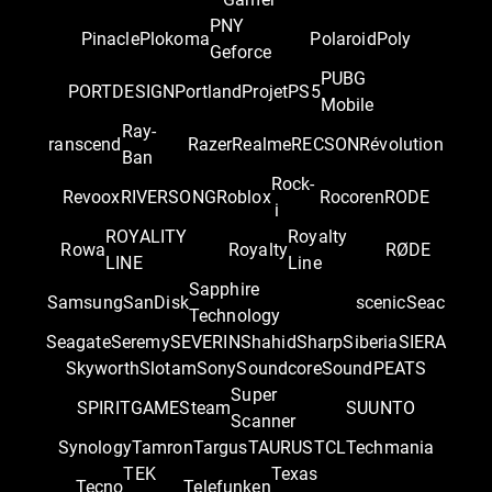
PNY
Pinacle
Plokoma
Polaroid
Poly
Geforce
PUBG
PORTDESIGN
Portland
Projet
PS5
Mobile
Ray-
ranscend
Razer
Realme
RECSON
Révolution
Ban
Rock-
Revoox
RIVERSONG
Roblox
Rocoren
RODE
i
ROYALITY
Royalty
Rowa
Royalty
RØDE
LINE
Line
Sapphire
Samsung
SanDisk
scenic
Seac
Technology
Seagate
Seremy
SEVERIN
Shahid
Sharp
Siberia
SIERA
Skyworth
Slotam
Sony
Soundcore
SoundPEATS
Super
SPIRITGAME
Steam
SUUNTO
Scanner
Synology
Tamron
Targus
TAURUS
TCL
Techmania
TEK
Texas
Tecno
Telefunken