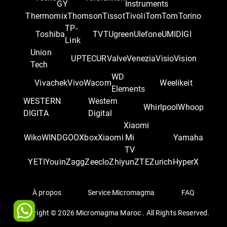
GY
Instruments
Thermomix
Thomson
Tissot
Tivoli
TomTom
Torino
TP-
Toshiba
TVT
Ugreen
Ulefone
UMIDIGI
Link
Union
UPTEC
UR
Valve
Venezia
Visio
Vision
Tech
WD
Vivachek
Vivo
Wacom
Weelikeit
Elements
WESTERN
Western
Whirlpool
Whoop
DIGITA
Digital
Xiaomi
Wiko
WINDGOO
Xbox
Xiaomi
Mi
Yamaha
TV
YETI
Youin
Zagg
Zeeclo
Zhiyun
ZTE
Zurich
‎HyperX
À propos
Service Micromagma
FAQ
Copyright ©
2026
Micromagma Maroc . All Rights Reserved.