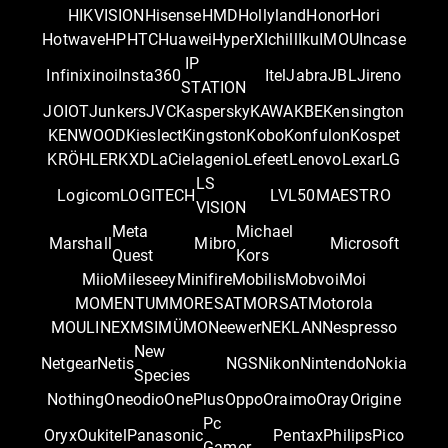
HIKVISION
Hisense
HMD
Hollyland
Honor
Hori
Hotwave
HP
HTC
Huawei
HyperX
Ichill
Iku
IMOU
Incase
IP
Infinix
inoi
Insta360
Itel
Jabra
JBL
Jireno
STATION
JOIOT
Junkers
JVC
Kaspersky
KAWA
KBE
Kensington
KENWOOD
Kieslect
Kingston
Kobo
Konfulon
Kospet
KRÖHLER
KXD
LaCie
lagenio
Lefeet
Lenovo
Lexar
LG
LS
Logicom
LOGITECH
LVL50
MAESTRO
VISION
Meta
Michael
Marshall
Mibro
Microsoft
Quest
Kors
Miio
Mileseey
Minifire
Mobilis
Mobvoi
Moi
MOMENTUM
MORESAT
MORSAT
Motorola
MOULINEX
MSI
MÜMO
Neewer
NEKLAN
Nespresso
New
Netgear
Netis
NGS
Nikon
Nintendo
Nokia
Species
Nothing
Oneodio
OnePlus
Oppo
Oraimo
Oray
Origine
Pc
Oryx
Oukitel
Panasonic
Pentax
Philips
Pico
Gamer