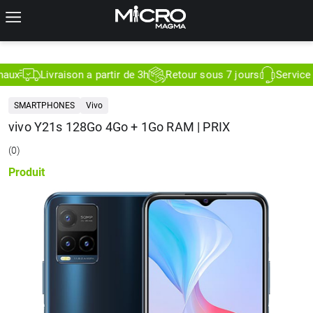
x
Livraison a partir de 3h
Retour sous 7 jours
Service Cli
SMARTPHONES
Vivo
vivo Y21s 128Go 4Go + 1Go RAM | PRIX
(
0
)
Produit