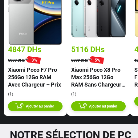
4847
DHs
5116
DHs
3
%
5
%
5000
DHs
5399
DHs
1
Xiaomi Poco F7 Pro
Xiaomi Poco X8 Pro
S
256Go 12Go RAM
Max 256Go 12Go
F
Avec Chargeur – Prix
RAM Sans Chargeur
R
– Prix
(1)
(1)
Ajouter au panier
Ajouter au panier
NOTRE SÉLECTION DE PC