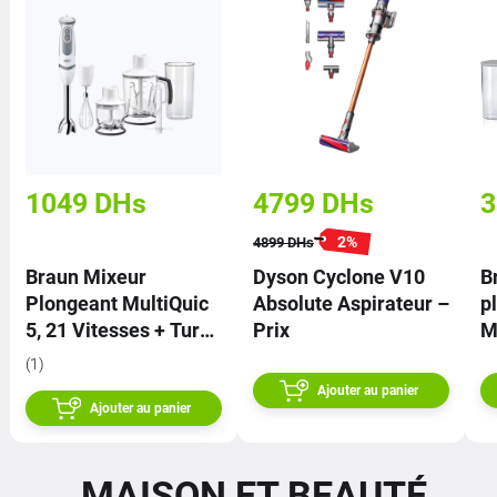
1049
DHs
4799
DHs
3
2
%
4899
DHs
Braun Mixeur
Dyson Cyclone V10
B
Plongeant MultiQuic
Absolute Aspirateur –
p
5, 21 Vitesses + Turbo
Prix
M
1000W Blan B-
a
(1)
MQ5245WH – Prix
B
Ajouter au panier
Ajouter au panier
MAISON ET BEAUTÉ