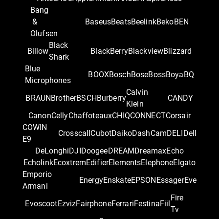
Bang
&
Baseus
Beats
Beelink
Beko
BEN
Olufsen
Black
Billow
BlackBerry
Blackview
Blizzard
Shark
Blue
BOOX
Bosch
Bose
Boss
Boya
BQ
Microphones
Calvin
BRAUN
Brother
BSCH
Burberry
CANDY
Klein
Canon
Celly
Chaffoteaux
CHIQ
CONNECT
Corsair
COWIN
Crosscall
Cubot
Daiko
DashCam
DELI
Dell
E9
DeLonghi
DJI
Doogee
DREAM
Dreamax
Echo
Echolink
Ecoxtrem
Edifier
Elements
Elephone
Elgato
Emporio
Energy
Enskate
EPSON
Essager
Eve
Armani
Fire
Evoscoot
Ezviz
Fairphone
Ferrari
Festina
Fiil
Tv