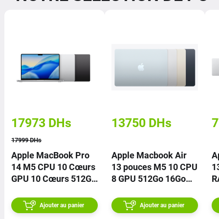
17973
DHs
13750
DHs
7
17999
DHs
Apple MacBook Pro
Apple Macbook Air
A
14 M5 CPU 10 Cœurs
13 pouces M5 10 CPU
1
GPU 10 Cœurs 512Go
8 GPU 512Go 16Go
R
16Go RAM – Prix
RAM | PRIX
Ajouter au panier
Ajouter au panier