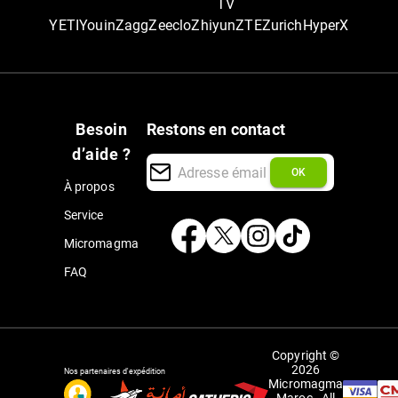
TV
YETI
Youin
Zagg
Zeeclo
Zhiyun
ZTE
Zurich
‎HyperX
Besoin
Restons en contact
d’aide ?
OK
À propos
Service
Micromagma
FAQ
Copyright ©
2026
Nos partenaires d'expédition
Micromagma