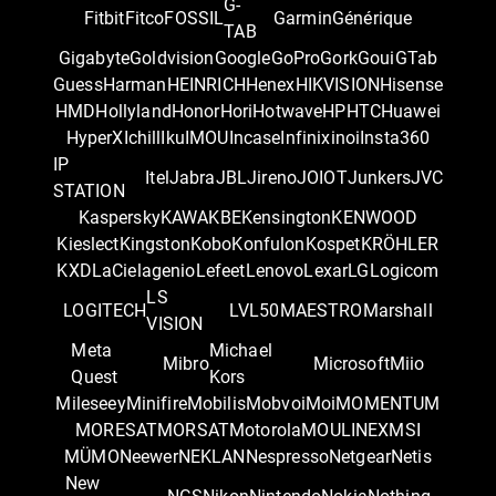
G-
Fitbit
Fitco
FOSSIL
Garmin
Générique
TAB
Gigabyte
Goldvision
Google
GoPro
Gork
Goui
GTab
Guess
Harman
HEINRICH
Henex
HIKVISION
Hisense
HMD
Hollyland
Honor
Hori
Hotwave
HP
HTC
Huawei
HyperX
Ichill
Iku
IMOU
Incase
Infinix
inoi
Insta360
IP
Itel
Jabra
JBL
Jireno
JOIOT
Junkers
JVC
STATION
Kaspersky
KAWA
KBE
Kensington
KENWOOD
Kieslect
Kingston
Kobo
Konfulon
Kospet
KRÖHLER
KXD
LaCie
lagenio
Lefeet
Lenovo
Lexar
LG
Logicom
LS
LOGITECH
LVL50
MAESTRO
Marshall
VISION
Meta
Michael
Mibro
Microsoft
Miio
Quest
Kors
Mileseey
Minifire
Mobilis
Mobvoi
Moi
MOMENTUM
MORESAT
MORSAT
Motorola
MOULINEX
MSI
MÜMO
Neewer
NEKLAN
Nespresso
Netgear
Netis
New