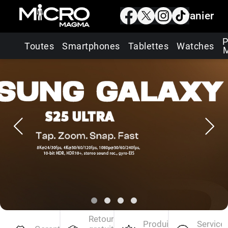
Panier
P
Toutes
Smartphones
Tablettes
Watches
Retour
Produits
Service