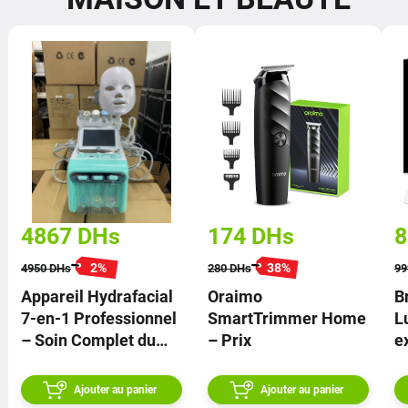
4867
DHs
174
DHs
8
2
%
38
%
4950
DHs
280
DHs
99
Appareil Hydrafacial
Oraimo
B
7-en-1 Professionnel
SmartTrimmer Home
L
– Soin Complet du
– Prix
e
Visage – Technologie
Avancée
Ajouter au panier
Ajouter au panier