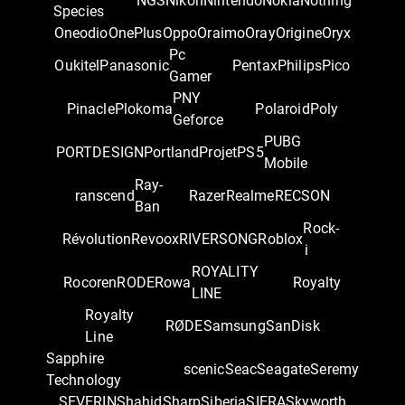
NGS
Nikon
Nintendo
Nokia
Nothing
Species
Oneodio
OnePlus
Oppo
Oraimo
Oray
Origine
Oryx
Pc
Oukitel
Panasonic
Pentax
Philips
Pico
Gamer
PNY
Pinacle
Plokoma
Polaroid
Poly
Geforce
PUBG
PORTDESIGN
Portland
Projet
PS5
Mobile
Ray-
ranscend
Razer
Realme
RECSON
Ban
Rock-
Révolution
Revoox
RIVERSONG
Roblox
i
ROYALITY
Rocoren
RODE
Rowa
Royalty
LINE
Royalty
RØDE
Samsung
SanDisk
Line
Sapphire
scenic
Seac
Seagate
Seremy
Technology
SEVERIN
Shahid
Sharp
Siberia
SIERA
Skyworth