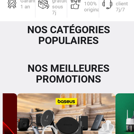
Garantie
gratuit
100%
client
1 an
sous
originaux
7j/7
7j
NOS CATÉGORIES
POPULAIRES
NOS MEILLEURES
PROMOTIONS