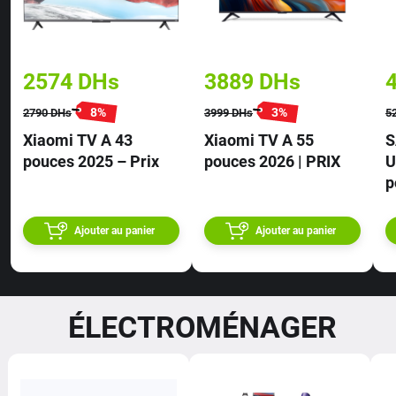
2574
DHs
3889
DHs
8
%
3
%
2790
DHs
3999
DHs
5
Xiaomi TV A 43
Xiaomi TV A 55
S
pouces 2025 – Prix
pouces 2026 | PRIX
U
p
U
P
Ajouter au panier
Ajouter au panier
ÉLECTROMÉNAGER