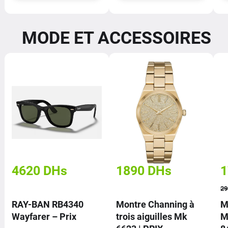
MODE ET ACCESSOIRES
4620
DHs
1890
DHs
1
29
RAY-BAN RB4340
Montre Channing à
M
Wayfarer – Prix
trois aiguilles Mk
M