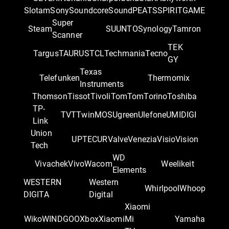
Slotam
Sony
Soundcore
SoundPEATS
SPIRITGAME
Super
Steam
SUUNTO
Synology
Tamron
Scanner
TEK
Targus
TAURUS
TCL
Techmania
Tecno
GY
Texas
Telefunken
Thermomix
Instruments
Thomson
Tissot
Tivoli
TomTom
Torino
Toshiba
TP-
TVT
TwinMOS
Ugreen
Ulefone
UMIDIGI
Link
Union
UPTEC
UR
Valve
Venezia
Visio
Vision
Tech
WD
Vivachek
Vivo
Wacom
Weelikeit
Elements
WESTERN
Western
Whirlpool
Whoop
DIGITA
Digital
Xiaomi
Wiko
WINDGOO
Xbox
Xiaomi
Mi
Yamaha